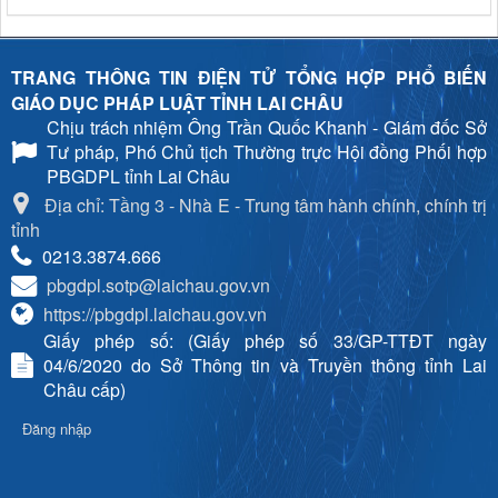
TRANG THÔNG TIN ĐIỆN TỬ TỔNG HỢP PHỔ BIẾN
GIÁO DỤC PHÁP LUẬT TỈNH LAI CHÂU
Chịu trách nhiệm
Ông Trần Quốc Khanh - Giám đốc Sở
Tư pháp, Phó Chủ tịch Thường trực Hội đồng Phối hợp
PBGDPL tỉnh Lai Châu
Địa chỉ: Tầng 3 - Nhà E - Trung tâm hành chính, chính trị
tỉnh
0213.3874.666
pbgdpl.sotp@laichau.gov.vn
https://pbgdpl.laichau.gov.vn
Giấy phép số: (Giấy phép số 33/GP-TTĐT ngày
04/6/2020 do Sở Thông tin và Truyền thông tỉnh Lai
Châu cấp)
Đăng nhập