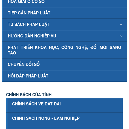
HÒA GIẢI Ở CƠ SỞ
TIẾP CẬN PHÁP LUẬT
TỦ SÁCH PHÁP LUẬT
HƯỚNG DẪN NGHIỆP VỤ
PHÁT TRIỂN KHOA HỌC, CÔNG NGHỆ, ĐỔI MỚI SÁNG
TẠO
CHUYỂN ĐỔI SỐ
HỎI ĐÁP PHÁP LUẬT
CHÍNH SÁCH CỦA TỈNH
CHÍNH SÁCH VỀ ĐẤT ĐAI
CHÍNH SÁCH NÔNG - LÂM NGHIỆP