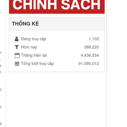
,
THỐNG KÊ
Đang truy cập
1,102
Hôm nay
388,220
m
Tháng hiện tại
4,436,534
,
Tổng lượt truy cập
91,595,012
ù
n
p
u
i