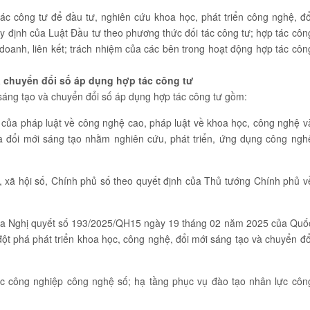
ác công tư để đầu tư, nghiên cứu khoa học, phát triển công nghệ, đổ
uy định của Luật Đầu tư theo phương thức đối tác công tư; hợp tác côn
 doanh, liên kết; trách nhiệm của các bên trong hoạt động hợp tác côn
à chuyển đổi số áp dụng hợp tác công tư
 sáng tạo và chuyển đổi số áp dụng hợp tác công tư gồm:
 của pháp luật về công nghệ cao, pháp luật về khoa học, công nghệ v
à đổi mới sáng tạo nhằm nghiên cứu, phát triển, ứng dụng công ngh
ố, xã hội số, Chính phủ số theo quyết định của Thủ tướng Chính phủ v
 của Nghị quyết số 193/2025/QH15 ngày 19 tháng 02 năm 2025 của Quố
 đột phá phát triển khoa học, công nghệ, đổi mới sáng tạo và chuyển đổ
ực công nghiệp công nghệ số; hạ tầng phục vụ đào tạo nhân lực côn