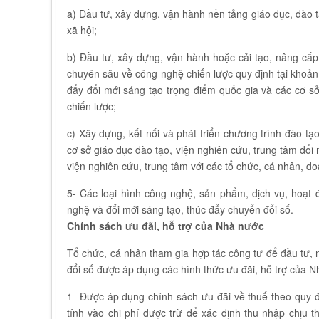
a) Đầu tư, xây dựng, vận hành nền tảng giáo dục, đào t
xã hội;
b) Đầu tư, xây dựng, vận hành hoặc cải tạo, nâng cấp
chuyên sâu về công nghệ chiến lược quy định tại khoản
đẩy đổi mới sáng tạo trọng điểm quốc gia và các cơ s
chiến lược;
c) Xây dựng, kết nối và phát triển chương trình đào t
cơ sở giáo dục đào tạo, viện nghiên cứu, trung tâm đổi
viện nghiên cứu, trung tâm với các tổ chức, cá nhân, d
5- Các loại hình công nghệ, sản phẩm, dịch vụ, hoạt 
nghệ và đổi mới sáng tạo, thúc đẩy chuyển đổi số.
Chính sách ưu đãi, hỗ trợ của Nhà nước
Tổ chức, cá nhân tham gia hợp tác công tư để đầu tư, 
đổi số được áp dụng các hình thức ưu đãi, hỗ trợ của 
1- Được áp dụng chính sách ưu đãi về thuế theo quy đ
tính vào chi phí được trừ để xác định thu nhập chịu t