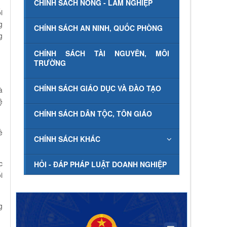
CHÍNH SÁCH NÔNG - LÂM NGHIỆP
i
g
CHÍNH SÁCH AN NINH, QUỐC PHÒNG
g
CHÍNH SÁCH TÀI NGUYÊN, MÔI
TRƯỜNG
CHÍNH SÁCH GIÁO DỤC VÀ ĐÀO TẠO
à
ệ
CHÍNH SÁCH DÂN TỘC, TÔN GIÁO
ề
CHÍNH SÁCH KHÁC
c
HỎI - ĐÁP PHÁP LUẬT DOANH NGHIỆP
i
g