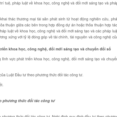
 trí tuệ, pháp luật về khoa học, công nghệ và đổi mới sáng tạo và phá
 khai thác thương mại tài sản phát sinh từ hoạt động nghiên cứu, phá
 thỏa thuận giữa các bên trong hợp đồng dự án hoặc thỏa thuận hợp tác
 pháp luật về khoa học, công nghệ và đổi mới sáng tạo và các pháp luậ
ương xứng với tỷ lệ đóng góp về tài chính, tài nguyên và công nghệ củ
 triển khoa học, công nghệ, đổi mới sáng tạo và chuyển đổi số
g lĩnh vực phát triển khoa học, công nghệ, đổi mới sáng tạo và chuyể
 của Luật Đầu tư theo phương thức đối tác công tư.
ết.
eo phương thức đối tác công tư
o phương thức đối tác công tư, Nghị định quy định đầu tư theo phươn