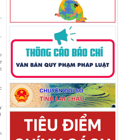
,
,
p
ơ
t
c
y
1
h