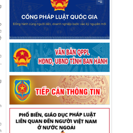
g
o
c
ệ
c
,
g
n
c
h