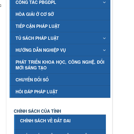
CÔNG TÁC PBGDPL
c
HÒA GIẢI Ở CƠ SỞ
TIẾP CẬN PHÁP LUẬT
TỦ SÁCH PHÁP LUẬT
HƯỚNG DẪN NGHIỆP VỤ
PHÁT TRIỂN KHOA HỌC, CÔNG NGHỆ, ĐỔI
MỚI SÁNG TẠO
CHUYỂN ĐỔI SỐ
HỎI ĐÁP PHÁP LUẬT
CHÍNH SÁCH CỦA TỈNH
CHÍNH SÁCH VỀ ĐẤT ĐAI