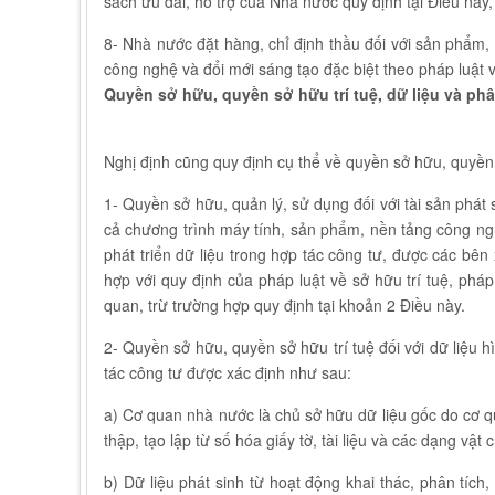
sách ưu đãi, hỗ trợ của Nhà nước quy định tại Điều này
8- Nhà nước đặt hàng, chỉ định thầu đối với sản phẩm,
công nghệ và đổi mới sáng tạo đặc biệt theo pháp luật 
Quyền sở hữu, quyền sở hữu trí tuệ, dữ liệu và phâ
Nghị định cũng quy định cụ thể về quyền sở hữu, quyền s
1- Quyền sở hữu, quản lý, sử dụng đối với tài sản phát
cả chương trình máy tính, sản phẩm, nền tảng công ngh
phát triển dữ liệu trong hợp tác công tư, được các bê
hợp với quy định của pháp luật về sở hữu trí tuệ, phá
quan, trừ trường hợp quy định tại khoản 2 Điều này.
2- Quyền sở hữu, quyền sở hữu trí tuệ đối với dữ liệu hì
tác công tư được xác định như sau:
a) Cơ quan nhà nước là chủ sở hữu dữ liệu gốc do cơ q
thập, tạo lập từ số hóa giấy tờ, tài liệu và các dạng vậ
b) Dữ liệu phát sinh từ hoạt động khai thác, phân tích,