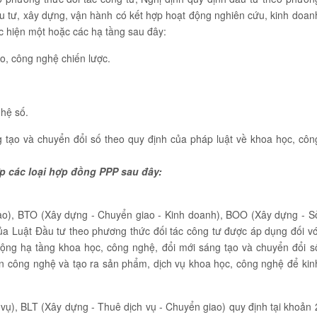
ầu tư, xây dựng, vận hành có kết hợp hoạt động nghiên cứu, kinh doan
c hiện một hoặc các hạ tầng sau đây:
o, công nghệ chiến lược.
hệ số.
 tạo và chuyển đổi số theo quy định của pháp luật về khoa học, côn
p các loại hợp đồng PPP sau đây:
ao), BTO (Xây dựng - Chuyển giao - Kinh doanh), BOO (Xây dựng - S
ủa Luật Đầu tư theo phương thức đối tác công tư được áp dụng đối vớ
ộng hạ tầng khoa học, công nghệ, đổi mới sáng tạo và chuyển đổi s
ển công nghệ và tạo ra sản phẩm, dịch vụ khoa học, công nghệ để kin
ụ), BLT (Xây dựng - Thuê dịch vụ - Chuyển giao) quy định tại khoản 