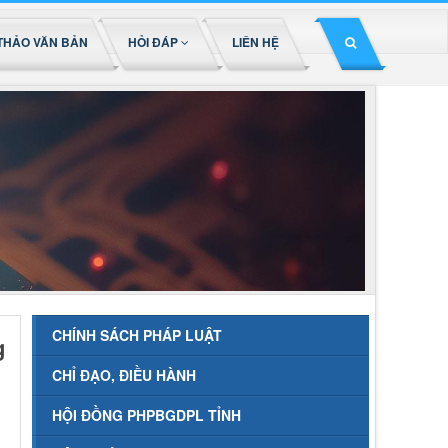
THẢO VĂN BẢN
HỎI ĐÁP
LIÊN HỆ
CHÍNH SÁCH PHÁP LUẬT
g
CHỈ ĐẠO, ĐIỀU HÀNH
HỘI ĐỒNG PHPBGDPL TỈNH