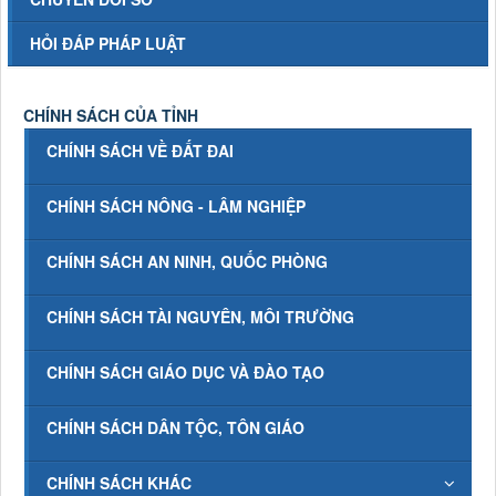
HỎI ĐÁP PHÁP LUẬT
CHÍNH SÁCH CỦA TỈNH
CHÍNH SÁCH VỀ ĐẤT ĐAI
CHÍNH SÁCH NÔNG - LÂM NGHIỆP
CHÍNH SÁCH AN NINH, QUỐC PHÒNG
CHÍNH SÁCH TÀI NGUYÊN, MÔI TRƯỜNG
CHÍNH SÁCH GIÁO DỤC VÀ ĐÀO TẠO
CHÍNH SÁCH DÂN TỘC, TÔN GIÁO
CHÍNH SÁCH KHÁC