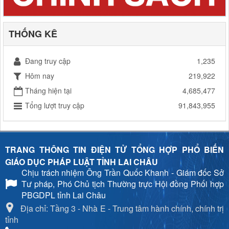
THỐNG KÊ
Đang truy cập
1,235
Hôm nay
219,922
Tháng hiện tại
4,685,477
Tổng lượt truy cập
91,843,955
TRANG THÔNG TIN ĐIỆN TỬ TỔNG HỢP PHỔ BIẾN
GIÁO DỤC PHÁP LUẬT TỈNH LAI CHÂU
Chịu trách nhiệm
Ông Trần Quốc Khanh - Giám đốc Sở
Tư pháp, Phó Chủ tịch Thường trực Hội đồng Phối hợp
PBGDPL tỉnh Lai Châu
Địa chỉ: Tầng 3 - Nhà E - Trung tâm hành chính, chính trị
tỉnh