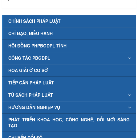
CHÍNH SÁCH PHÁP LUẬT
CHỈ ĐẠO, ĐIỀU HÀNH
HỘI ĐỒNG PHPBGDPL TỈNH
CÔNG TÁC PBGDPL
HÒA GIẢI Ở CƠ SỞ
TIẾP CẬN PHÁP LUẬT
TỦ SÁCH PHÁP LUẬT
HƯỚNG DẪN NGHIỆP VỤ
PHÁT TRIỂN KHOA HỌC, CÔNG NGHỆ, ĐỔI MỚI SÁNG
TẠO
CHUYỂN ĐỔI SỐ