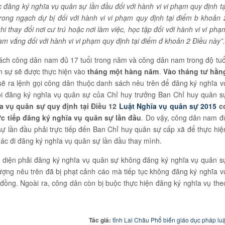
 đăng ký nghĩa vụ quân sự lần đầu đối với hành vi vi phạm quy định tạ
ong ngạch dự bị đối với hành vi vi phạm quy định tại điểm b khoản 
 thay đổi nơi cư trú hoặc nơi làm việc, học tập đối với hành vi vi phạ
ạm vắng đối với hành vi vi phạm quy định tại điểm đ khoản 2 Điều này”.
h sách công dân nam đủ 17 tuổi trong năm và công dân nam trong độ tuổ
n sự sẽ được thực hiện vào
tháng một hàng năm
.
Vào tháng tư hằn
ẽ ra lệnh gọi công dân thuộc danh sách nêu trên để đăng ký nghĩa v
ọi đăng ký nghĩa vụ quân sự của Chỉ huy trưởng Ban Chỉ huy quân s
a vụ quân sự quy định tại Điều 12
Luật Nghĩa vụ quân sự 2015
c
c tiếp đăng ký nghĩa vụ quân sự lần đầu
. Do vậy, công dân nam đ
 sự lần đầu phải trực tiếp đến Ban Chỉ huy quân sự cấp xã để thực hiệ
c đi đăng ký nghĩa vụ quân sự lần đầu thay mình.
 diện phải đăng ký nghĩa vụ quân sự không đăng ký nghĩa vụ quân s
ượng nêu trên đã bị phạt cảnh cáo mà tiếp tục không đăng ký nghĩa v
0 đồng. Ngoài ra, công dân còn bị buộc thực hiện đăng ký nghĩa vụ the
Tác giả:
tỉnh Lai Châu Phổ biến giáo dục pháp luậ