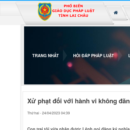
Đã kết nối EMC
TRANG NHẤT
HỎI ĐÁP PHÁP LUẬT
Xử phạt đối với hành vi không đă
Thứ hai - 24/04/2023 04:39
Con trai tôi vừa nhận được Lệnh gọi đăng ký nghĩ