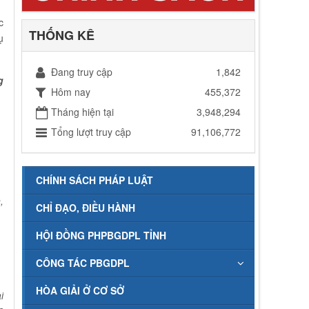
c
THỐNG KÊ
ụ
Đang truy cập
1,842
g
Hôm nay
455,372
Tháng hiện tại
3,948,294
Tổng lượt truy cập
91,106,772
CHÍNH SÁCH PHÁP LUẬT
,
CHỈ ĐẠO, ĐIỀU HÀNH
HỘI ĐỒNG PHPBGDPL TỈNH
CÔNG TÁC PBGDPL
HÒA GIẢI Ở CƠ SỞ
i