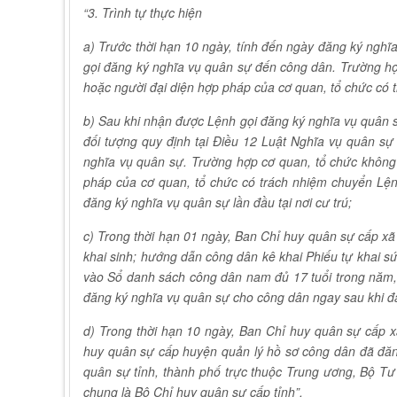
“3. Trình tự thực hiện
a) Trước thời hạn 10 ngày, tính đến ngày đăng ký ngh
gọi đăng ký nghĩa vụ quân sự đến công dân. Trường hợ
hoặc người đại diện hợp pháp của cơ quan, tổ chức có
b) Sau khi nhận được Lệnh gọi đăng ký nghĩa vụ quân 
đối tượng quy định tại Điều 12 Luật Nghĩa vụ quân sự
nghĩa vụ quân sự. Trường hợp cơ quan, tổ chức không
pháp của cơ quan, tổ chức có trách nhiệm chuyển Lệ
đăng ký nghĩa vụ quân sự lần đầu tại nơi cư trú;
c) Trong thời hạn 01 ngày, Ban Chỉ huy quân sự cấp xã
khai sinh; hướng dẫn công dân kê khai Phiếu tự khai s
vào Sổ danh sách công dân nam đủ 17 tuổi trong năm
đăng ký nghĩa vụ quân sự cho công dân ngay sau khi đ
d) Trong thời hạn 10 ngày, Ban Chỉ huy quân sự cấp 
huy quân sự cấp huyện quản lý hồ sơ công dân đã đăn
quân sự tỉnh, thành phố trực thuộc Trung ương, Bộ T
chung là Bộ Chỉ huy quân sự cấp tỉnh”.