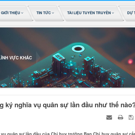
GIỚI THIỆU
TIN TỨC
TÀI LIỆU TUYÊN TRUYỀN
DỰ 
LĨNH VỰC KHÁC
ng ký nghĩa vụ quân sự lần đầu như thế nào
a vụ quân sự lần đầu của Chỉ huy trưởng Ban Chỉ huy quân sự cấ