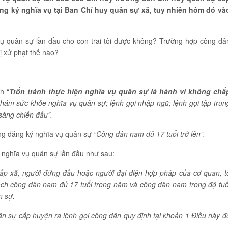
ăng ký nghĩa vụ tại Ban Chỉ huy quân sự xã, tuy nhiên hôm đó và
vụ quân sự lần đầu cho con trai tôi được không? Trường hợp công dâ
bị xử phạt thế nào?
h “
Trốn tránh thực hiện nghĩa vụ quân sự
là hành vi không chấ
 khám sức khỏe nghĩa vụ quân sự; lệnh gọi nhập ngũ; lệnh gọi tập trun
 sàng chiến đấu”.
ng đăng ký nghĩa vụ quân sự
“Công dân nam đủ 17 tuổi trở lên”.
 nghĩa vụ quân sự lần đầu như sau:
ấp xã, người đứng đầu hoặc người đại diện hợp pháp của cơ quan, t
ch công dân nam đủ 17 tuổi trong năm và công dân nam trong độ tuổ
n sự.
n sự cấp huyện ra lệnh gọi công dân quy định tại khoản 1 Điều này đ