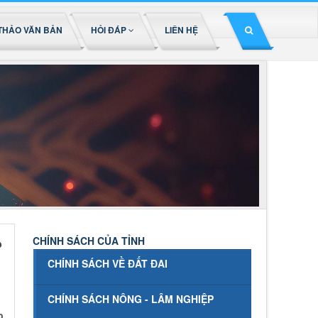
THẢO VĂN BẢN
HỎI ĐÁP
LIÊN HỆ
CHÍNH SÁCH CỦA TỈNH
?
CHÍNH SÁCH VỀ ĐẤT ĐAI
CHÍNH SÁCH NÔNG - LÂM NGHIỆP
p