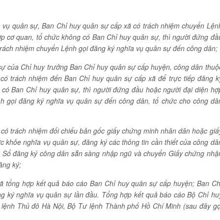
ĩa vụ quân sự, Ban Chỉ huy quân sự cấp xã có trách nhiệm chuyển Lện
p cơ quan, tổ chức không có Ban Chỉ huy quân sự, thì người đứng đầ
 trách nhiệm chuyển Lệnh gọi đăng ký nghĩa vụ quân sự đến công dân;
sự của Chỉ huy trưởng Ban Chỉ huy quân sự cấp huyện, công dân thuộ
 có trách nhiệm đến Ban Chỉ huy quân sự cấp xã để trực tiếp đăng k
 có Ban Chỉ huy quân sự, thì người đứng đầu hoặc người đại diện hợ
nh gọi đăng ký nghĩa vụ quân sự đến công dân, tổ chức cho công dâ
 có trách nhiệm đối chiếu bản gốc giấy chứng minh nhân dân hoặc giấ
ức khỏe nghĩa vụ quân sự, đăng ký các thông tin cần thiết của công dâ
, Sổ đăng ký công dân sẵn sàng nhập ngũ và chuyển Giấy chứng nhậ
ăng ký;
xã tổng hợp kết quả báo cáo Ban Chỉ huy quân sự cấp huyện; Ban Ch
g ký nghĩa vụ quân sự lần đầu. Tổng hợp kết quả báo cáo Bộ Chỉ hu
ư lệnh Thủ đô Hà Nội, Bộ Tư lệnh Thành phố Hồ Chí Minh (sau đây gọ