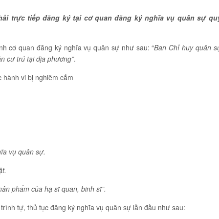
ải trực tiếp đăng ký tại cơ quan đăng ký nghĩa vụ quân sự qu
nh cơ quan đăng ký nghĩa vụ quân sự như sau: “
Ban Chỉ huy quân s
n cư trú tại địa phương”
.
c hành vi bị nghiêm cấm
hĩa vụ quân sự.
ật.
ân phẩm của hạ sĩ quan, binh sĩ”.
trình tự, thủ tục đăng ký nghĩa vụ quân sự lần đầu như sau: