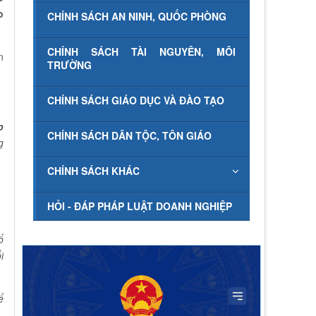
o
CHÍNH SÁCH AN NINH, QUỐC PHÒNG
CHÍNH SÁCH TÀI NGUYÊN, MÔI
n
TRƯỜNG
CHÍNH SÁCH GIÁO DỤC VÀ ĐÀO TẠO
p
CHÍNH SÁCH DÂN TỘC, TÔN GIÁO
g
CHÍNH SÁCH KHÁC
HỎI - ĐÁP PHÁP LUẬT DOANH NGHIỆP
ổ
i
ể