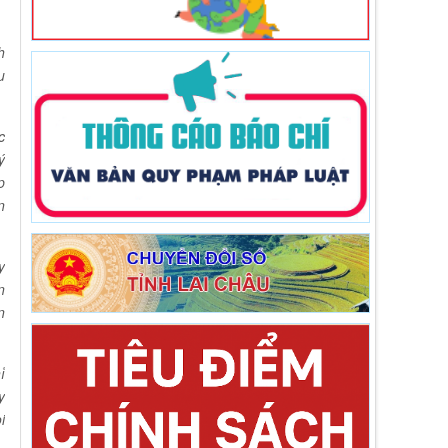
h
u
c
ý
p
n
y
n
n
ỉ
y
i