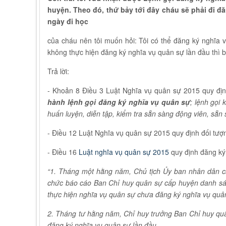
huyện. Theo đó, thứ bảy tới đây cháu sẽ phải đi đ
ngày đi học
của cháu nên tôi muốn hỏi: Tôi có thể đăng ký nghĩa 
không thực hiện đăng ký nghĩa vụ quân sự lần đầu thì 
Trả lời:
- Khoản 8 Điều 3 Luật Nghĩa vụ quân sự 2015 quy địn
hành
lệnh gọi đăng ký nghĩa vụ quân sự
; lệnh gọi
huấn luyện, diễn tập, kiểm tra sẵn sàng động viên, sẵn
- Điều 12 Luật Nghĩa vụ quân sự 2015 quy định đối tượ
- Điều 16
Luật nghĩa vụ quân sự 2015
quy định đăng ký
“1. Tháng một hằng năm, Chủ tịch Ủy ban nhân dân c
chức báo cáo Ban Chỉ huy quân sự cấp huyện danh sá
thực hiện nghĩa vụ quân sự chưa đăng ký nghĩa vụ quâ
2. Tháng tư hằng năm, Chỉ huy trưởng Ban Chỉ huy quâ
đăng ký nghĩa vụ quân sự lần đầu.