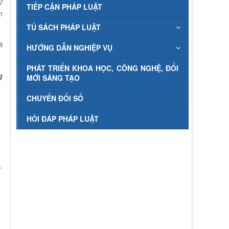
2
TIẾP CẬN PHÁP LUẬT
m
TỦ SÁCH PHÁP LUẬT
i
HƯỚNG DẪN NGHIỆP VỤ
PHÁT TRIỂN KHOA HỌC, CÔNG NGHỆ, ĐỔI
g
MỚI SÁNG TẠO
CHUYỂN ĐỔI SỐ
HỎI ĐÁP PHÁP LUẬT
,