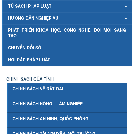
TỦ SÁCH PHÁP LUẬT
HƯỚNG DẪN NGHIỆP VỤ
PHÁT TRIỂN KHOA HỌC, CÔNG NGHỆ, ĐỔI MỚI SÁNG
TẠO
CHUYỂN ĐỔI SỐ
HỎI ĐÁP PHÁP LUẬT
CHÍNH SÁCH CỦA TỈNH
CHÍNH SÁCH VỀ ĐẤT ĐAI
CHÍNH SÁCH NÔNG - LÂM NGHIỆP
CHÍNH SÁCH AN NINH, QUỐC PHÒNG
CHÍNH SÁCH TÀI NGUYÊN, MÔI TRƯỜNG