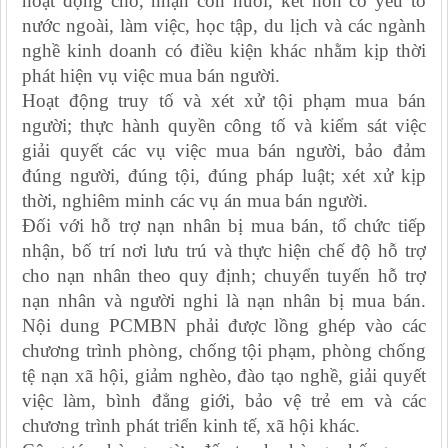
hoạt động cho, nhận con nuôi, kết hôn có yếu tố
nước ngoài, làm việc, học tập, du lịch và các ngành
nghề kinh doanh có điều kiện khác nhằm kịp thời
phát hiện vụ việc mua bán người.
Hoạt động truy tố và xét xử tội phạm mua bán
người; thực hành quyền công tố và kiểm sát việc
giải quyết các vụ việc mua bán người, bảo đảm
đúng người, đúng tội, đúng pháp luật; xét xử kịp
thời, nghiêm minh các vụ án mua bán người.
Đối với hỗ trợ nạn nhân bị mua bán, tổ chức tiếp
nhận, bố trí nơi lưu trú và thực hiện chế độ hỗ trợ
cho nạn nhân theo quy định; chuyển tuyến hỗ trợ
nạn nhân và người nghi là nạn nhân bị mua bán.
Nội dung PCMBN phải được lồng ghép vào các
chương trình phòng, chống tội phạm, phòng chống
tệ nạn xã hội, giảm nghèo, đào tạo nghề, giải quyết
việc làm, bình đẳng giới, bảo vệ trẻ em và các
chương trình phát triển kinh tế, xã hội khác.