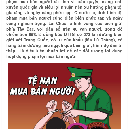
phạm mua bán người rất tinh vi, xảo quyệt, mang tính
xuyên quốc gia và siêu lợi nhuận nên xu hướng phạm tội
gia tăng và ngày càng phức tạp. Ở nước ta, tình hình tội
phạm mua bán người cũng diễn biến phức tạp và ngày
càng nghiêm trọng. Lai Châu là tỉnh vùng cao biên giới
phía Tây Bắc, với dân số trên 46 vạn người, trong đó
chiếm trên 85% là đồng bào DTTS, có 273 km đường biên
giới với Trung Quốc, có 01 cửa khẩu (Ma Lù Thàng), có
hàng trăm đường tiểu ngạch qua biên giới, trình độ dân trí
thấp,…là điều kiện thuận lợi để các đối tượng lợi dụng
hoạt động phạm tội mua bán người.