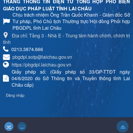
TRANG THÔNG TIN ĐIỆN TỬ TỔNG HỢP PHỔ BIẾN
GIÁO DỤC PHÁP LUẬT TỈNH LAI CHÂU
Chịu trách nhiệm
Ông Trần Quốc Khanh - Giám đốc Sở
Tư pháp, Phó Chủ tịch Thường trực Hội đồng Phối hợp
PBGDPL tỉnh Lai Châu
Địa chỉ: Tầng 3 - Nhà E - Trung tâm hành chính, chính trị
tỉnh
0213.3874.666
pbgdpl.sotp@laichau.gov.vn
https://pbgdpl.laichau.gov.vn
Giấy phép số: (Giấy phép số 33/GP-TTĐT ngày
04/6/2020 do Sở Thông tin và Truyền thông tỉnh Lai
Châu cấp)
Đăng nhập