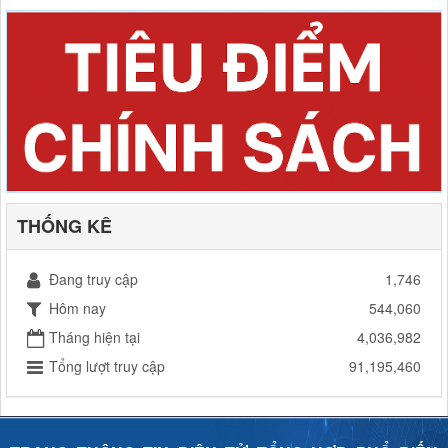
THỐNG KÊ
Đang truy cập
1,746
Hôm nay
544,060
Tháng hiện tại
4,036,982
Tổng lượt truy cập
91,195,460