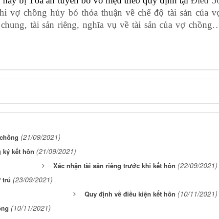
n này bị Tòa án tuyên bố vô hiệu theo quy định tại
Điều 5
hi vợ chồng hủy bỏ thỏa thuận về chế độ tài sản của v
 chung, tài sản riêng, nghĩa vụ về tài sản của vợ chồng
(21/09/2021)
 chồng
(21/09/2021)
 ký kết hôn
(22/09/2021)
Xác nhận tài sản riêng trước khi kết hôn
(23/09/2021)
 trú
(10/11/2021)
Quy định về điều kiện kết hôn
(10/11/2021)
ồng