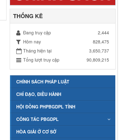
THỐNG KÊ
Đang truy cập
2,444
Hôm nay
828,475
Tháng hiện tại
3,650,737
Tổng lượt truy cập
90,809,215
CHÍNH SÁCH PHÁP LUẬT
CHỈ ĐẠO, ĐIỀU HÀNH
HỘI ĐỒNG PHPBGDPL TỈNH
CÔNG TÁC PBGDPL
HÒA GIẢI Ở CƠ SỞ