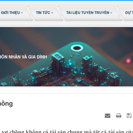
GIỚI THIỆU
TIN TỨC
TÀI LIỆU TUYÊN TRUYỀN
DỰ 
HÔN NHÂN VÀ GIA ĐÌNH
chồng
 vợ chồng không có tài sản chung mà tất cả tài sản củ