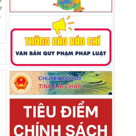
0
ợ
…