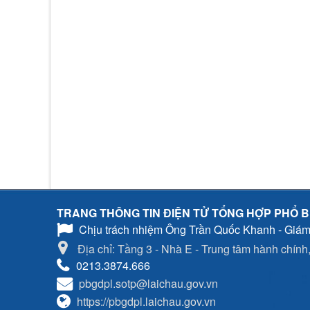
TRANG THÔNG TIN ĐIỆN TỬ TỔNG HỢP PHỔ B
Chịu trách nhiệm
Ông Trần Quốc Khanh - Giám
Địa chỉ: Tầng 3 - Nhà E - Trung tâm hành chính, 
0213.3874.666
pbgdpl.sotp@laichau.gov.vn
https://pbgdpl.laichau.gov.vn