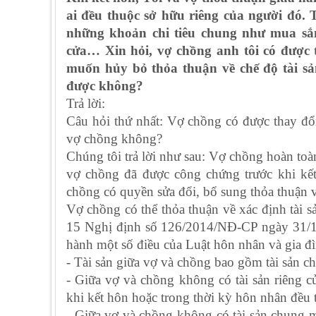
ai đều thuộc sở hữu riêng của người đó.
những khoản chi tiêu chung như mua sắ
cửa… Xin hỏi, vợ chồng anh tôi có được 
muốn hủy bỏ thỏa thuận về chế độ tài sả
được không?
Trả lời:
Câu hỏi thứ nhất: Vợ chồng có được thay đổi
vợ chồng không?
Chúng tôi trả lời như sau: Vợ chồng hoàn toà
vợ chồng đã được công chứng trước khi kế
chồng có quyền sửa đổi, bổ sung thỏa thuận về
Vợ chồng có thể thỏa thuận về xác định tài 
15 Nghị định số 126/2014/NĐ-CP ngày 31/12
hành một số điều của Luật hôn nhân và gia đì
- Tài sản giữa vợ và chồng bao gồm tài sản ch
- Giữa vợ và chồng không có tài sản riêng c
khi kết hôn hoặc trong thời kỳ hôn nhân đều 
- Giữa vợ và chồng không có tài sản chung mà