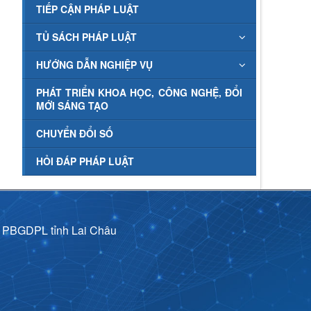
TIẾP CẬN PHÁP LUẬT
TỦ SÁCH PHÁP LUẬT
HƯỚNG DẪN NGHIỆP VỤ
PHÁT TRIỂN KHOA HỌC, CÔNG NGHỆ, ĐỔI
MỚI SÁNG TẠO
CHUYỂN ĐỔI SỐ
HỎI ĐÁP PHÁP LUẬT
p PBGDPL tỉnh Lai Châu