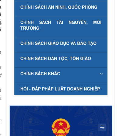
h
CHÍNH SÁCH AN NINH, QUỐC PHÒNG
à
ị
CHÍNH SÁCH TÀI NGUYÊN, MÔI
TRƯỜNG
ó
CHÍNH SÁCH GIÁO DỤC VÀ ĐÀO TẠO
n
CHÍNH SÁCH DÂN TỘC, TÔN GIÁO
n
CHÍNH SÁCH KHÁC
ợ
HỎI - ĐÁP PHÁP LUẬT DOANH NGHIỆP
u
i
c
à