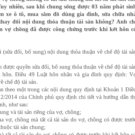
 Tuy nhiên, sau khi chung sống được 03 năm phát sin
m xe ô tô, mua sắm đồ dùng gia đình, sửa chữa nh
thay đổi nội dung thỏa thuận tài sản không? Anh ch
n vợ chồng đã được công chứng trước khi kết hôn c
 (sửa đổi, bổ sung) nội dung thỏa thuận về chế độ tài sả
n được quyền sửa đổi, bổ sung thỏa thuận về chế độ tài sả
t hôn. Điều 49 Luật hôn nhân và gia đình quy định: V
 chế độ tài sản.
sản theo một trong các nội dung quy định tại Khoản 1 Điề
/2014 của Chính phủ quy định chi tiết và hướng dẫn th
nh, như sau:
ung và tài sản riêng của vợ, chồng;
ủa vợ, chồng mà tất cả tài sản do vợ, chồng có được trướ
thuộc tài sản chung;
 tất cả tài sản do vợ, chồng có được trước khi kết hôn v