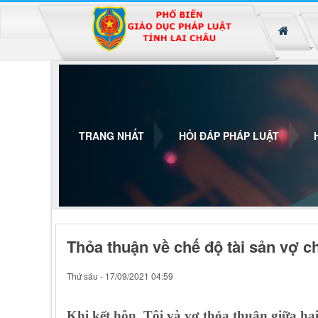
Đã kết nối EMC
TRANG NHẤT
HỎI ĐÁP PHÁP LUẬT
Thỏa thuận về chế độ tài sản vợ 
Thứ sáu - 17/09/2021 04:59
Khi kết hôn, Tôi và vợ thỏa thuận giữa hai