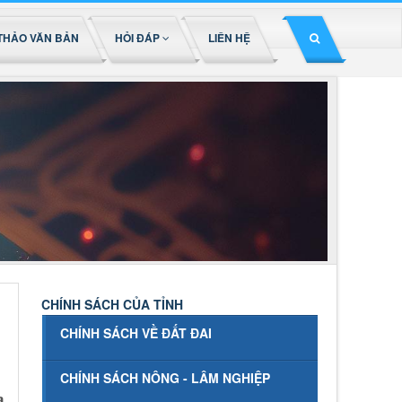
THẢO VĂN BẢN
HỎI ĐÁP
LIÊN HỆ
CHÍNH SÁCH CỦA TỈNH
CHÍNH SÁCH VỀ ĐẤT ĐAI
CHÍNH SÁCH NÔNG - LÂM NGHIỆP
a