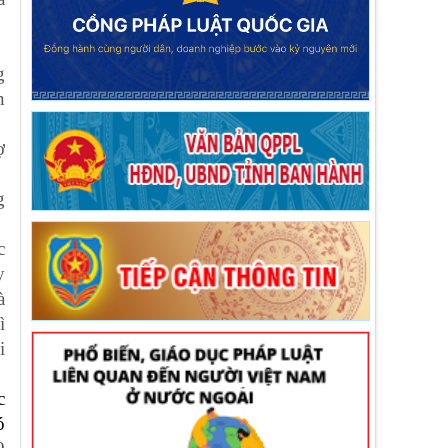
g
n
ợ
g
c
y
à
ì
i
c
ó