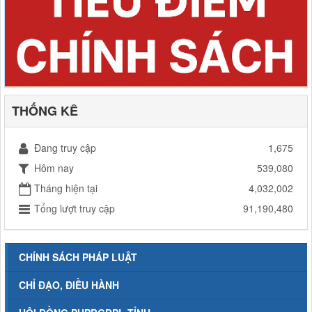
THỐNG KÊ
Đang truy cập
1,675
Hôm nay
539,080
Tháng hiện tại
4,032,002
Tổng lượt truy cập
91,190,480
CHÍNH SÁCH PHÁP LUẬT
CHỈ ĐẠO, ĐIỀU HÀNH