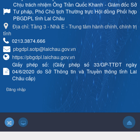
Chịu trách nhiệm
Ông Trần Quốc Khanh - Giám đốc Sở
Tư pháp, Phó Chủ tịch Thường trực Hội đồng Phối hợp
PBGDPL tỉnh Lai Châu
Địa chỉ: Tầng 3 - Nhà E - Trung tâm hành chính, chính trị
tỉnh
0213.3874.666
pbgdpl.sotp@laichau.gov.vn
https://pbgdpl.laichau.gov.vn
Giấy phép số: (Giấy phép số 33/GP-TTĐT ngày
04/6/2020 do Sở Thông tin và Truyền thông tỉnh Lai
Châu cấp)
Đăng nhập