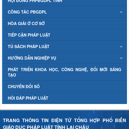
HỘI ĐỒNG PHPBGDPL TỈNH
CÔNG TÁC PBGDPL
HÒA GIẢI Ở CƠ SỞ
TIẾP CẬN PHÁP LUẬT
TỦ SÁCH PHÁP LUẬT
HƯỚNG DẪN NGHIỆP VỤ
PHÁT TRIỂN KHOA HỌC, CÔNG NGHỆ, ĐỔI MỚI SÁNG
TẠO
CHUYỂN ĐỔI SỐ
HỎI ĐÁP PHÁP LUẬT
TRANG THÔNG TIN ĐIỆN TỬ TỔNG HỢP PHỔ BIẾN
GIÁO DỤC PHÁP LUẬT TỈNH LAI CHÂU