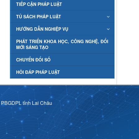
TIẾP CẬN PHÁP LUẬT
TỦ SÁCH PHÁP LUẬT
HƯỚNG DẪN NGHIỆP VỤ
PHÁT TRIỂN KHOA HỌC, CÔNG NGHỆ, ĐỔI
MỚI SÁNG TẠO
CHUYỂN ĐỔI SỐ
HỎI ĐÁP PHÁP LUẬT
p PBGDPL tỉnh Lai Châu