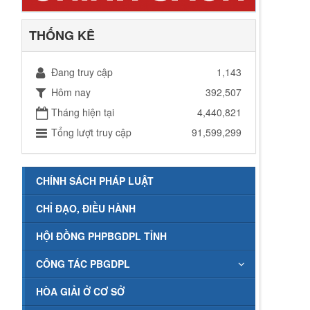
THỐNG KÊ
Đang truy cập
1,143
Hôm nay
392,507
Tháng hiện tại
4,440,821
Tổng lượt truy cập
91,599,299
CHÍNH SÁCH PHÁP LUẬT
CHỈ ĐẠO, ĐIỀU HÀNH
HỘI ĐỒNG PHPBGDPL TỈNH
CÔNG TÁC PBGDPL
HÒA GIẢI Ở CƠ SỞ