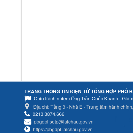
TRANG THÔNG TIN ĐIỆN TỬ TỔNG HỢP PHỔ B
Chịu trách nhiệm
Ông Trần Quốc Khanh - Giám
Địa chỉ: Tầng 3 - Nhà E - Trung tâm hành chính, 
0213.3874.666
pbgdpl.sotp@laichau.gov.vn
https://pbgdpl.laichau.gov.vn