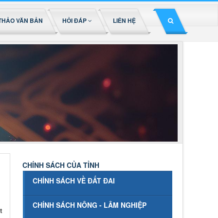
THẢO VĂN BẢN
HỎI ĐÁP
LIÊN HỆ
CHÍNH SÁCH CỦA TỈNH
CHÍNH SÁCH VỀ ĐẤT ĐAI
CHÍNH SÁCH NÔNG - LÂM NGHIỆP
t