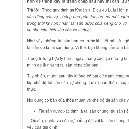
hôn để tránh xảy ra tranh chấp sau này thì cần lưu
Trả lời:
Theo quy định tại Khoản 1, Điều 43 Luật Hôn n
sản riêng của vợ, chồng bao gồm tài sản mà mỗi người 
trong thời kỳ hôn nhân; tài sản được chia riêng cho vợ,
vụ nhu cầu thiết yếu của vợ chồng".
Như vậy, những tài sản bạn có trước khi kết hôn là ng
tài sản đó là tài sản riêng. Vì thế, bạn không cần làm b
Trong trường hợp ly hôn , ngày, tháng xác lập những tà
minh đó là những tài sản riêng của bạn.
Tuy nhiên, muốn sau này không có bất cứ tranh chấp nào
lập chế độ tài sản của vợ chồng. Lưu ý bản thỏa thuậ
thực.
Nội dung cơ bản của thỏa thuận về chế độ tài sản của
Tài sản được xác định là tài sản chung, tài sản ri
- Quyền, nghĩa vụ của vợ chồng đối với tài sản chung, t
yếu của gia đình;