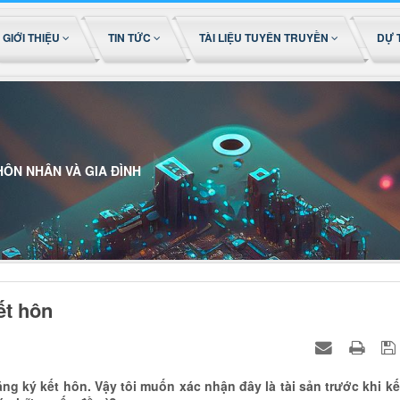
GIỚI THIỆU
TIN TỨC
TÀI LIỆU TUYÊN TRUYỀN
DỰ 
HÔN NHÂN VÀ GIA ĐÌNH
ết hôn
g ký kết hôn. Vậy tôi muốn xác nhận đây là tài sản trước khi kế