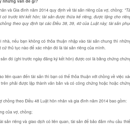
 ý những vấn đề gì?
hân và Gia đình năm 2014 quy định về tài sản riêng của vợ, chồng:
"Tà
có trước khi kết hôn; tài sản được thừa kế riêng, được tặng cho riên
 chồng theo quy định tại các Điều 38, 39, 40 của Luật này; tài sản phụ
ôi nhà, nếu bạn không có thỏa thuận nhập vào tài sản chung thì nhữn
ất cứ thủ tục nào để xác nhận đó là tài sản riêng của mình.
i sản đó (ghi trước ngày đăng ký kết hôn) được coi là bằng chứng chứn
 liên quan đến tài sản thì bạn có thể thỏa thuận với chồng về việc xá
n trên phải được lập thành văn bản và có công chứng hoặc hoặc chứn
 vợ chồng theo Điều 48 Luật hôn nhân và gia đình năm 2014 bao gồm:
êng của vợ, chồng;
ài sản riêng và giao dịch có liên quan, tài sản để bảo đảm nhu cầu thiế