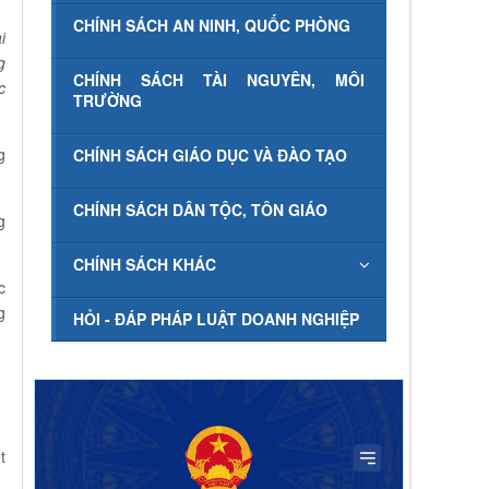
CHÍNH SÁCH AN NINH, QUỐC PHÒNG
i
g
CHÍNH SÁCH TÀI NGUYÊN, MÔI
c
TRƯỜNG
g
CHÍNH SÁCH GIÁO DỤC VÀ ĐÀO TẠO
CHÍNH SÁCH DÂN TỘC, TÔN GIÁO
g
CHÍNH SÁCH KHÁC
c
g
HỎI - ĐÁP PHÁP LUẬT DOANH NGHIỆP
t