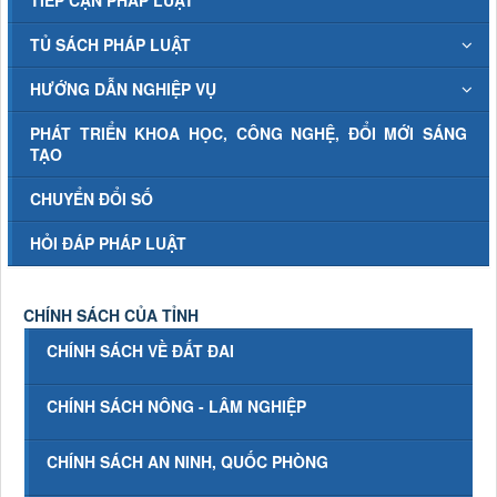
TIẾP CẬN PHÁP LUẬT
TỦ SÁCH PHÁP LUẬT
HƯỚNG DẪN NGHIỆP VỤ
PHÁT TRIỂN KHOA HỌC, CÔNG NGHỆ, ĐỔI MỚI SÁNG
TẠO
CHUYỂN ĐỔI SỐ
HỎI ĐÁP PHÁP LUẬT
CHÍNH SÁCH CỦA TỈNH
CHÍNH SÁCH VỀ ĐẤT ĐAI
CHÍNH SÁCH NÔNG - LÂM NGHIỆP
CHÍNH SÁCH AN NINH, QUỐC PHÒNG