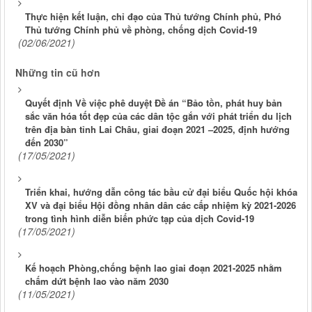
Thực hiện kết luận, chỉ đạo của Thủ tướng Chính phủ, Phó
Thủ tướng Chính phủ về phòng, chống dịch Covid-19
(02/06/2021)
Những tin cũ hơn
Quyết định Về việc phê duyệt Đề án “Bảo tồn, phát huy bản
sắc văn hóa tốt đẹp của các dân tộc gắn với phát triển du lịch
trên địa bàn tỉnh Lai Châu, giai đoạn 2021 –2025, định hướng
đến 2030”
(17/05/2021)
Triển khai, hướng dẫn công tác bầu cử đại biểu Quốc hội khóa
XV và đại biểu Hội đồng nhân dân các cấp nhiệm kỳ 2021-2026
trong tình hình diễn biến phức tạp của dịch Covid-19
(17/05/2021)
Kế hoạch Phòng,chống bệnh lao giai đoạn 2021-2025 nhằm
chấm dứt bệnh lao vào năm 2030
(11/05/2021)