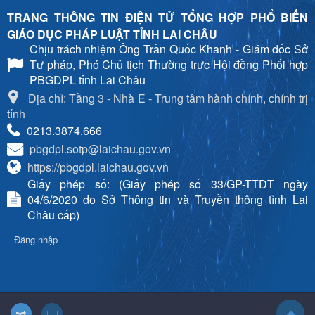
TRANG THÔNG TIN ĐIỆN TỬ TỔNG HỢP PHỔ BIẾN
GIÁO DỤC PHÁP LUẬT TỈNH LAI CHÂU
Chịu trách nhiệm
Ông Trần Quốc Khanh - Giám đốc Sở
Tư pháp, Phó Chủ tịch Thường trực Hội đồng Phối hợp
PBGDPL tỉnh Lai Châu
Địa chỉ: Tầng 3 - Nhà E - Trung tâm hành chính, chính trị
tỉnh
0213.3874.666
pbgdpl.sotp@laichau.gov.vn
https://pbgdpl.laichau.gov.vn
Giấy phép số: (Giấy phép số 33/GP-TTĐT ngày
04/6/2020 do Sở Thông tin và Truyền thông tỉnh Lai
Châu cấp)
Đăng nhập