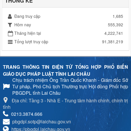
THỐNG KÊ
Đang truy cập
1,685
Hôm nay
555,392
Tháng hiện tại
4,222,741
Tổng lượt truy cập
91,381,219
TRANG THÔNG TIN ĐIỆN TỬ TỔNG HỢP PHỔ BIẾN
GIÁO DỤC PHÁP LUẬT TỈNH LAI CHÂU
Chịu trách nhiệm
Ông Trần Quốc Khanh - Giám đốc Sở
Tư pháp, Phó Chủ tịch Thường trực Hội đồng Phối hợp
PBGDPL tỉnh Lai Châu
Địa chỉ: Tầng 3 - Nhà E - Trung tâm hành chính, chính trị
tỉnh
0213.3874.666
pbgdpl.sotp@laichau.gov.vn
https://pbgdpl.laichau.gov.vn