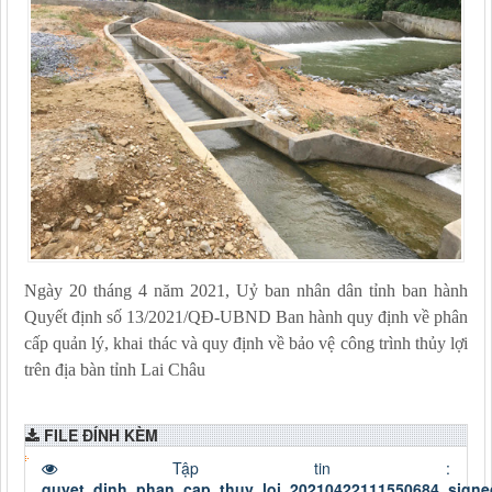
Ngày 20 tháng 4 năm 2021, Uỷ ban nhân dân tỉnh ban hành
Quyết định số 13/2021/QĐ-UBND
Ban hành quy định về
phân
cấp
quản lý
,
khai thác
và
quy định về
bảo vệ
công trình thủy lợi
trên địa bàn tỉnh Lai Châu
FILE ĐÍNH KÈM
Tập tin :
quyet_dinh_phan_cap_thuy_loi_20210422111550684_signe