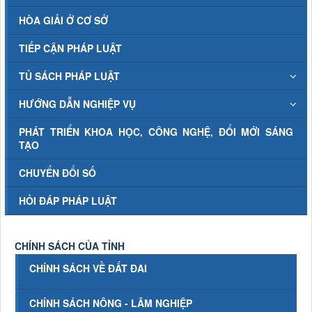
HÒA GIẢI Ở CƠ SỞ
TIẾP CẬN PHÁP LUẬT
TỦ SÁCH PHÁP LUẬT
HƯỚNG DẪN NGHIỆP VỤ
PHÁT TRIỂN KHOA HỌC, CÔNG NGHỆ, ĐỔI MỚI SÁNG
TẠO
CHUYỂN ĐỔI SỐ
HỎI ĐÁP PHÁP LUẬT
CHÍNH SÁCH CỦA TỈNH
CHÍNH SÁCH VỀ ĐẤT ĐAI
CHÍNH SÁCH NÔNG - LÂM NGHIỆP