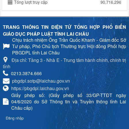
Tổng lượt truy cập
90,716,296
TRANG THÔNG TIN ĐIỆN TỬ TỔNG HỢP PHỔ BIẾN
GIÁO DỤC PHÁP LUẬT TỈNH LAI CHÂU
Chịu trách nhiệm
Ông Trần Quốc Khanh - Giám đốc Sở
Tư pháp, Phó Chủ tịch Thường trực Hội đồng Phối hợp
PBGDPL tỉnh Lai Châu
Địa chỉ: Tầng 3 - Nhà E - Trung tâm hành chính, chính trị
tỉnh
0213.3874.666
pbgdpl.sotp@laichau.gov.vn
https://pbgdpl.laichau.gov.vn
Giấy phép số: (Giấy phép số 33/GP-TTĐT ngày
04/6/2020 do Sở Thông tin và Truyền thông tỉnh Lai
Châu cấp)
Đăng nhập