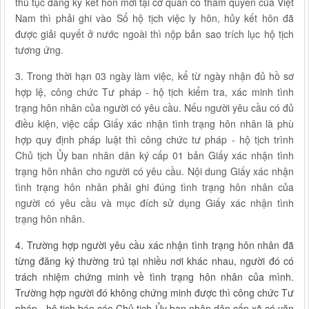
thủ tục đăng ký kết hôn mới tại cơ quan có thẩm quyền của Việt
Nam thì phải ghi vào Sổ hộ tịch việc ly hôn, hủy kết hôn đã
được giải quyết ở nước ngoài thì nộp bản sao trích lục hộ tịch
tương ứng.
3. Trong thời hạn 03 ngày làm việc, kể từ ngày nhận đủ hồ sơ
hợp lệ, công chức Tư pháp - hộ tịch kiểm tra, xác minh tình
trạng hôn nhân của người có yêu cầu. Nếu người yêu cầu có đủ
điều kiện, việc cấp Giấy xác nhận tình trạng hôn nhân là phù
hợp quy định pháp luật thì công chức tư pháp - hộ tịch trình
Chủ tịch Ủy ban nhân dân ký cấp 01 bản Giấy xác nhận tình
trạng hôn nhân cho người có yêu cầu. Nội dung Giấy xác nhận
tình trạng hôn nhân phải ghi đúng tình trạng hôn nhân của
người có yêu cầu và mục đích sử dụng Giấy xác nhận tình
trạng hôn nhân.
4. Trường hợp người yêu cầu xác nhận tình trạng hôn nhân đã
từng đăng ký thường trú tại nhiều nơi khác nhau, người đó có
trách nhiệm chứng minh về tình trạng hôn nhân của mình.
Trường hợp người đó không chứng minh được thì công chức Tư
pháp - hộ tịch báo cáo Chủ tịch Ủy ban nhân dân cấp xã có văn