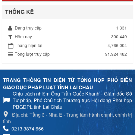
THỐNG KÊ
Đang truy cập
1,331
Hôm nay
300,449
Tháng hiện tại
4,766,004
Tổng lượt truy cập
91,924,482
TRANG THÔNG TIN ĐIỆN TỬ TỔNG HỢP PHỔ BIẾN
GIÁO DỤC PHÁP LUẬT TỈNH LAI CHÂU
Chịu trách nhiệm
Ông Trần Quốc Khanh - Giám đốc Sở
Tư pháp, Phó Chủ tịch Thường trực Hội đồng Phối hợp
PBGDPL tỉnh Lai Châu
Địa chỉ: Tầng 3 - Nhà E - Trung tâm hành chính, chính trị
tỉnh
0213.3874.666