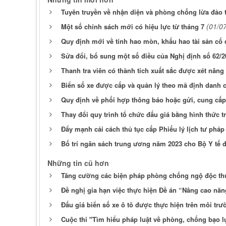
Tuyên truyền về nhận diện và phòng chống lừa đảo 
(01/0
Một số chính sách mới có hiệu lực từ tháng 7
Quy định mới về tính hao mòn, khấu hao tài sản cố 
Sửa đổi, bổ sung một số điều của Nghị định số 62/
Thanh tra viên có thành tích xuất sắc được xét nâng
Biển số xe được cấp và quản lý theo mã định danh 
Quy định về phối hợp thông báo hoặc gửi, cung cấp t
Thay đổi quy trình tổ chức đấu giá bằng hình thức t
Đẩy mạnh cải cách thủ tục cấp Phiếu lý lịch tư pháp
Bố trí ngân sách trung ương năm 2023 cho Bộ Y tế 
Những tin cũ hơn
Tăng cường các biện pháp phòng chống ngộ độc th
Đề nghị gia hạn việc thực hiện Đề án “Nâng cao năn
Đấu giá biển số xe ô tô được thực hiện trên môi tr
Cuộc thi "Tìm hiểu pháp luật về phòng, chống bạo lự