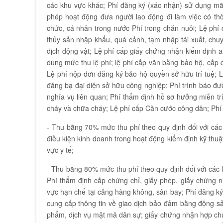
các khu vực khác; Phí đăng ký (xác nhận) sử dụng mã
phép hoạt động đưa người lao động đi làm việc có thời
chức, cá nhân trong nước Phí trong chăn nuôi; Lệ phí
thủy sản nhập khẩu, quá cảnh, tạm nhập tái xuất, chu
dịch động vật; Lệ phí cấp giấy chứng nhận kiểm định a
dung mức thu lệ phí; lệ phí cấp văn bằng bảo hộ, cấ
Lệ phí nộp đơn đăng ký bảo hộ quyền sở hữu trí tuệ; 
đăng bạ đại diện sở hữu công nghiệp; Phí trình báo đườ
nghĩa vụ liên quan; Phí thẩm định hồ sơ hưởng miễn tr
cháy và chữa cháy; Lệ phí cấp Căn cước công dân; Phí 
- Thu bằng 70% mức thu phí theo quy định đối với các 
điều kiện kinh doanh trong hoạt động kiểm định kỹ thuật
vực y tế;
- Thu bằng 80% mức thu phí theo quy định đối với các 
Phí thẩm định cấp chứng chỉ, giấy phép, giấy chứng 
vực hạn chế tại cảng hàng không, sân bay; Phí đăng ký
cung cấp thông tin về giao dịch bảo đảm bằng động sản
phẩm, dịch vụ mật mã dân sự; giấy chứng nhận hợp c