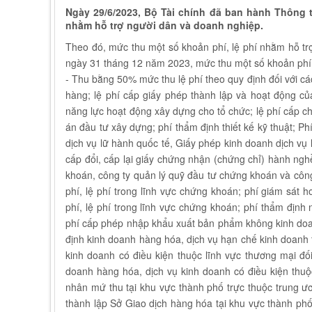
Ngày 29/6/2023, Bộ Tài chính đã ban hành Thông 
nhằm hỗ trợ người dân và doanh nghiệp.
Theo đó, mức thu một số khoản phí, lệ phí nhằm hỗ t
ngày 31 tháng 12 năm 2023, mức thu một số khoản phí,
- Thu bằng 50% mức thu lệ phí theo quy định đối với các
hàng; lệ phí cấp giấy phép thành lập và hoạt động củ
năng lực hoạt động xây dựng cho tổ chức; lệ phí cấp 
án đầu tư xây dựng; phí thẩm định thiết kế kỹ thuật; 
dịch vụ lữ hành quốc tế, Giấy phép kinh doanh dịch vụ l
cấp đổi, cấp lại giấy chứng nhận (chứng chỉ) hành n
khoán, công ty quản lý quỹ đầu tư chứng khoán và côn
phí, lệ phí trong lĩnh vực chứng khoán; phí giám sát
phí, lệ phí trong lĩnh vực chứng khoán; phí thẩm định
phí cấp phép nhập khẩu xuất bản phẩm không kinh doa
định kinh doanh hàng hóa, dịch vụ hạn chế kinh doanh 
kinh doanh có điều kiện thuộc lĩnh vực thương mại đối
doanh hàng hóa, dịch vụ kinh doanh có điều kiện thuộc
nhân mứ thu tại khu vực thành phố trực thuộc trung ươ
thành lập Sở Giao dịch hàng hóa tại khu vực thành phố 