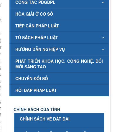
CÔNG TÁC PBGDPL
í
HÒA GIẢI Ở CƠ SỞ
t
TIẾP CẬN PHÁP LUẬT
n
TỦ SÁCH PHÁP LUẬT
)
ự
HƯỚNG DẪN NGHIỆP VỤ
h
,
PHÁT TRIỂN KHOA HỌC, CÔNG NGHỆ, ĐỔI
MỚI SÁNG TẠO
g
u
CHUYỂN ĐỔI SỐ
u
ệ
HỎI ĐÁP PHÁP LUẬT
m
ụ
h
CHÍNH SÁCH CỦA TỈNH
á
CHÍNH SÁCH VỀ ĐẤT ĐAI
p
i