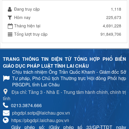
Đang truy cập
1,118
Hôm nay
225,673
Tháng hiện tại
4,691,228
Tổng lượt truy cập
91,849,706
TRANG THÔNG TIN ĐIỆN TỬ TỔNG HỢP PHỔ BIẾN
GIÁO DỤC PHÁP LUẬT TỈNH LAI CHÂU
Chịu trách nhiệm
Ông Trần Quốc Khanh - Giám đốc Sở
Tư pháp, Phó Chủ tịch Thường trực Hội đồng Phối hợp
PBGDPL tỉnh Lai Châu
Địa chỉ: Tầng 3 - Nhà E - Trung tâm hành chính, chính trị
tỉnh
0213.3874.666
pbgdpl.sotp@laichau.gov.vn
https://pbgdpl.laichau.gov.vn
Giấy phép số: (Giấy phép số 33/GP-TTĐT ngày