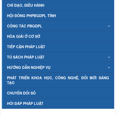
CHỈ ĐẠO, ĐIỀU HÀNH
HỘI ĐỒNG PHPBGDPL TỈNH
CÔNG TÁC PBGDPL
HÒA GIẢI Ở CƠ SỞ
TIẾP CẬN PHÁP LUẬT
TỦ SÁCH PHÁP LUẬT
HƯỚNG DẪN NGHIỆP VỤ
PHÁT TRIỂN KHOA HỌC, CÔNG NGHỆ, ĐỔI MỚI SÁNG
TẠO
CHUYỂN ĐỔI SỐ
HỎI ĐÁP PHÁP LUẬT