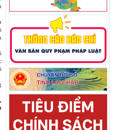
n
n
i
n
i
c
i
g
,
ở