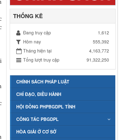
h
THỐNG KÊ
c
c
Đang truy cập
1,612
Hôm nay
555,392
Tháng hiện tại
4,163,772
Tổng lượt truy cập
91,322,250
i
CHÍNH SÁCH PHÁP LUẬT
h
CHỈ ĐẠO, ĐIỀU HÀNH
c
HỘI ĐỒNG PHPBGDPL TỈNH
CÔNG TÁC PBGDPL
HÒA GIẢI Ở CƠ SỞ
n