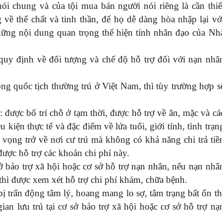
ói chung và của tội mua bán người nói riêng là cần thiế
về thể chất và tinh thần, để họ dễ dàng hòa nhập lại vớ
ững nội dung quan trọng thể hiện tính nhân đạo của Nh
uy định về đối tượng và chế độ hỗ trợ đối với nạn nhâ
g quốc tịch thường trú ở Việt Nam, thì tùy trường hợp s
i: được bố trí chỗ ở tạm thời, được hỗ trợ về ăn, mặc và cá
u kiện thực tế và đặc điểm về lứa tuổi, giới tính, tình trạn
ọng trở về nơi cư trú mà không có khả năng chi trả tiề
 được hỗ trợ các khoản chi phí này.
 sở bảo trợ xã hội hoặc cơ sở hỗ trợ nạn nhân, nếu nạn nhâ
thì được xem xét hỗ trợ chi phí khám, chữa bệnh.
ị trấn động tâm lý, hoang mang lo sợ, tâm trạng bất ổn th
ian lưu trú tại cơ sở bảo trợ xã hội hoặc cơ sở hỗ trợ nạ