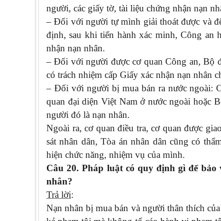
người, các giấy tờ, tài liệu chứng nhận nạn n
– Đối với người tự mình giải thoát được và đ
định, sau khi tiến hành xác minh, Công an h
nhận nạn nhân.
– Đối với người được cơ quan Công an, Bộ độ
có trách nhiệm cấp Giấy xác nhận nạn nhân c
– Đối với người bị mua bán ra nước ngoài: C
quan đại diện Việt Nam ở nước ngoài hoặc 
người đó là nạn nhân.
Ngoài ra, cơ quan điều tra, cơ quan được gia
sát nhân dân, Tòa án nhân dân cũng có thẩm
hiện chức năng, nhiệm vụ của mình.
Câu 20. Pháp luật có quy định gì để bảo
nhân?
Trả lời
:
Nạn nhân bị mua bán và người thân thích của 