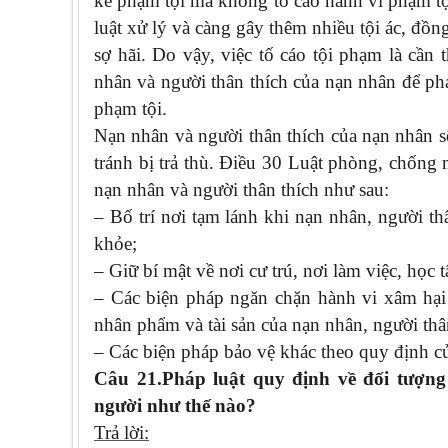
kẻ phạm tội mà không tố cáo hành vi phạm tộ
luật xử lý và càng gây thêm nhiều tội ác, đồn
sợ hãi. Do vậy, việc tố cáo tội phạm là cần
nhân và người thân thích của nạn nhân để ph
phạm tội.
Nạn nhân và người thân thích của nạn nhân s
tránh bị trả thù. Điều 30 Luật phòng, chống
nạn nhân và người thân thích như sau:
– Bố trí nơi tạm lánh khi nạn nhân, người t
khỏe;
– Giữ bí mật về nơi cư trú, nơi làm việc, học 
– Các biện pháp ngăn chặn hành vi xâm hại
nhân phẩm và tài sản của nạn nhân, người thâ
– Các biện pháp bảo vệ khác theo quy định củ
Câu 21.Pháp luật quy định về đối tượng
người như thế nào?
Trả lời: