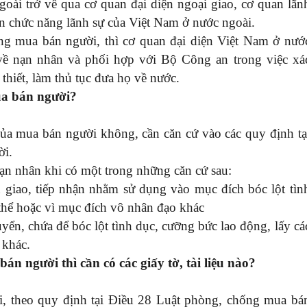
goài trở về qua cơ quan đại diện ngoại giao, cơ quan lãn
n chức năng lãnh sự của Việt Nam ở nước ngoài.
ng mua bán người, thì cơ quan đại diện Việt Nam ở nướ
u về nạn nhân và phối hợp với Bộ Công an trong việc xá
thiết, làm thủ tục đưa họ về nước.
ua bán người?
ủa mua bán người không, cần căn cứ vào các quy định tạ
ời.
nạn nhân khi có một trong những căn cứ sau:
 giao, tiếp nhận nhằm sử dụng vào mục đích bóc lột tìn
 thể hoặc vì mục đích vô nhân đạo khác
yển, chứa để bóc lột tình dục, cưỡng bức lao động, lấy cá
 khác.
n người thì cần có các giấy tờ, tài liệu nào?
, theo quy định tại Điều 28 Luật phòng, chống mua bá