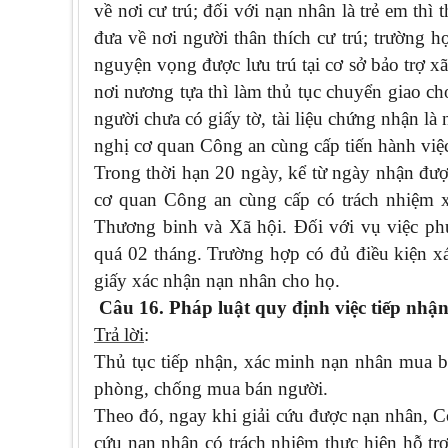
về nơi cư trú; đối với nạn nhân là trẻ em thì
đưa về nơi người thân thích cư trú; trường 
nguyện vọng được lưu trú tại cơ sở bảo trợ x
nơi nương tựa thì làm thủ tục chuyển giao ch
người chưa có giấy tờ, tài liệu chứng nhận 
nghị cơ quan Công an cùng cấp tiến hành việ
Trong thời hạn 20 ngày, kể từ ngày nhận đư
cơ quan Công an cùng cấp có trách nhiệm 
Thương binh và Xã hội. Đối với vụ việc phứ
quá 02 tháng. Trường hợp có đủ điều kiện xá
giấy xác nhận nạn nhân cho họ.
Câu 16. Pháp luật quy định việc tiếp nhậ
Trả lời
:
Thủ tục tiếp nhận, xác minh nạn nhân mua bá
phòng, chống mua bán người.
Theo đó, ngay khi giải cứu được nạn nhân, C
cứu nạn nhân có trách nhiệm thực hiện hỗ tr