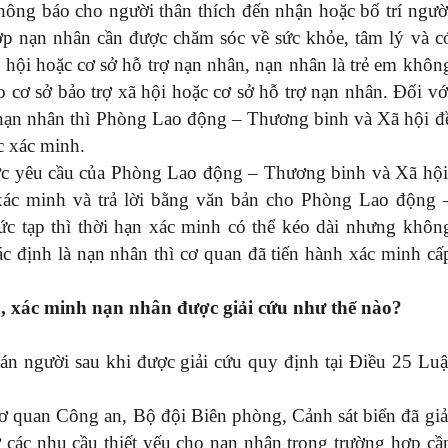
 thông báo cho người thân thích đến nhận hoặc bố trí ngườ
hợp nạn nhân cần được chăm sóc về sức khỏe, tâm lý và c
ã hội hoặc cơ sở hỗ trợ nạn nhân, nạn nhân là trẻ em khôn
o cơ sở bảo trợ xã hội hoặc cơ sở hỗ trợ nạn nhân. Đối vớ
là nạn nhân thì Phòng Lao động – Thương binh và Xã hội đ
c xác minh.
ợc yêu cầu của Phòng Lao động – Thương binh và Xã hội
xác minh và trả lời bằng văn bản cho Phòng Lao động 
c tạp thì thời hạn xác minh có thể kéo dài nhưng khôn
c định là nạn nhân thì cơ quan đã tiến hành xác minh cấ
n, xác minh nạn nhân được giải cứu như thế nào?
n người sau khi được giải cứu quy định tại Điều 25 Luậ
ơ quan Công an, Bộ đội Biên phòng, Cảnh sát biển đã giả
ợ các nhu cầu thiết yếu cho nạn nhân trong trường hợp cầ