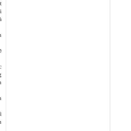
t
i
à
n
ẽ
c
g
n
n
ì
n