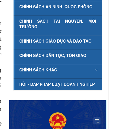
CHÍNH SÁCH AN NINH, QUỐC PHÒNG
CHÍNH SÁCH TÀI NGUYÊN, MÔI
a
TRƯỜNG
ơ
i
CHÍNH SÁCH GIÁO DỤC VÀ ĐÀO TẠO
g
c
CHÍNH SÁCH DÂN TỘC, TÔN GIÁO
g
CHÍNH SÁCH KHÁC
n
HỎI - ĐÁP PHÁP LUẬT DOANH NGHIỆP
i
n
n
–
ở