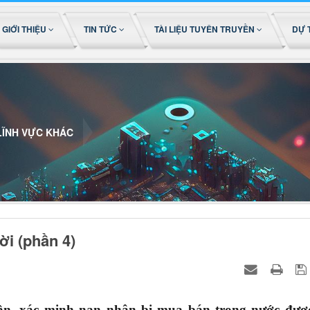
GIỚI THIỆU
TIN TỨC
TÀI LIỆU TUYÊN TRUYỀN
DỰ 
LĨNH VỰC KHÁC
ời (phần 4)
nhận, xác minh nạn nhân bị mua bán trong nước đượ