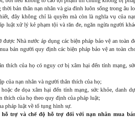
i, bởi nếu khống tố cáo tội phạm thì chúng không bị phá
g thời bản thân nạn nhân và gia đình luôn sống trong âu lo
 thiết, đây không chỉ là quyền mà còn là nghĩa vụ của nạ
áp luật xử lý kẻ phạm tội và răn đe, ngăn ngừa người khá
ẽ được Nhà nước áp dụng các biện pháp bảo vệ an toàn đ
 mua bán người quy định các biện pháp bảo vệ an toàn ch
hân thích của họ có nguy cơ bị xâm hại đến tính mạng, sứ
tập của nạn nhân và người thân thích của họ;
 hoặc đe dọa xâm hại đến tính mạng, sức khỏe, danh dự
n thích của họ theo quy định của pháp luật;
a pháp luật về tố tụng hình sự.
 hỗ trợ và chế độ hỗ trợ đối với nạn nhân mua bá