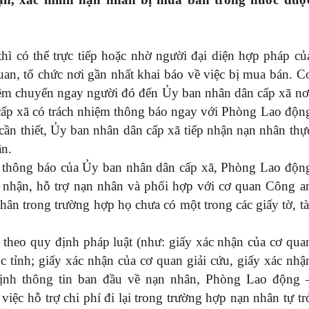
hì có thể trực tiếp hoặc nhờ người đại diện hợp pháp củ
n, tổ chức nơi gần nhất khai báo về việc bị mua bán. C
hiệm chuyển ngay người đó đến Ủy ban nhân dân cấp xã nơ
 cấp xã có trách nhiệm thông báo ngay với Phòng Lao độn
ần thiết, Ủy ban nhân dân cấp xã tiếp nhận nạn nhân thự
ân.
c thông báo của Ủy ban nhân dân cấp xã, Phòng Lao độn
p nhận, hỗ trợ nạn nhân và phối hợp với cơ quan Công a
hân trong trường hợp họ chưa có một trong các giấy tờ, tà
ệu theo quy định pháp luật (như: giấy xác nhận của cơ qua
c tỉnh; giấy xác nhận của cơ quan giải cứu, giấy xác nhậ
định thông tin ban đầu về nạn nhân, Phòng Lao động 
iệc hỗ trợ chi phí đi lại trong trường hợp nạn nhân tự tr