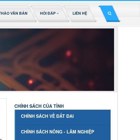
THẢO VĂN BẢN
HỎI ĐÁP
LIÊN HỆ
CHÍNH SÁCH CỦA TỈNH
CHÍNH SÁCH VỀ ĐẤT ĐAI
CHÍNH SÁCH NÔNG - LÂM NGHIỆP
c