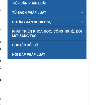
TIẾP CẬN PHÁP LUẬT
y
TỦ SÁCH PHÁP LUẬT
c
HƯỚNG DẪN NGHIỆP VỤ
y
PHÁT TRIỂN KHOA HỌC, CÔNG NGHỆ, ĐỔI
MỚI SÁNG TẠO
ơ
CHUYỂN ĐỔI SỐ
h
HỎI ĐÁP PHÁP LUẬT
m
c
n
a