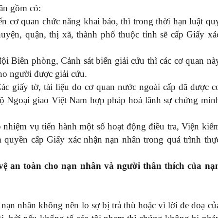
hân gồm có:
ến cơ quan chức năng khai báo, thì trong thời hạn luật qu
uyện, quận, thị xã, thành phố thuộc tỉnh sẽ cấp Giấy xá
i Biên phòng, Cảnh sát biển giải cứu thì các cơ quan nà
ho người được giải cứu.
ác giấy tờ, tài liệu do cơ quan nước ngoài cấp đã được c
Bộ Ngoại giao Việt Nam hợp pháp hoá lãnh sự chứng min
o nhiệm vụ tiến hành một số hoạt động điều tra, Viện kiể
 quyền cấp Giấy xác nhận nạn nhân trong quá trình thự
 vệ an toàn cho nạn nhân và người thân thích của nạ
nạn nhân không nên lo sợ bị trả thù hoặc vì lời đe doạ củ