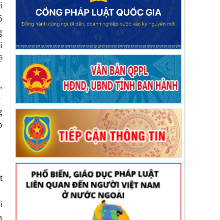
i
ó
g
i
ề
,
–
g
p
t
i
n