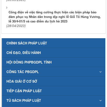
Công điện về việc tăng cường thực hiện các biện pháp bảo
đảm phục vụ Nhân dân trong dịp nghỉ lễ Giỗ Tổ Hùng Vương,
lễ 30/4-01/5 và cao điểm du lịch hè 2023
(28/04/2023)
CHÍNH SÁCH PHÁP LUẬT
CHỈ ĐẠO, ĐIỀU HÀNH
HỘI ĐỒNG PHPBGDPL TỈNH
CÔNG TÁC PBGDPL
HÒA GIẢI Ở CƠ SỞ
TIẾP CẬN PHÁP LUẬT
TỦ SÁCH PHÁP LUẬT