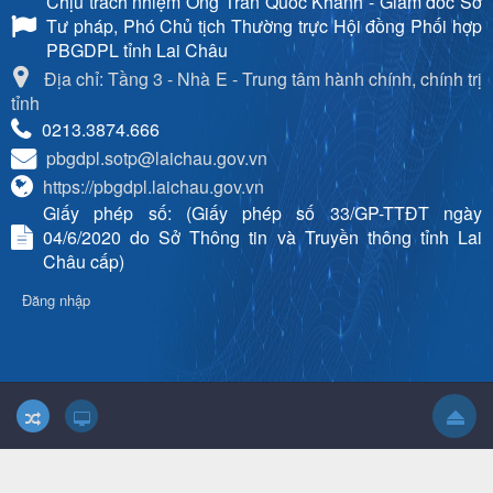
Chịu trách nhiệm
Ông Trần Quốc Khanh - Giám đốc Sở
Tư pháp, Phó Chủ tịch Thường trực Hội đồng Phối hợp
PBGDPL tỉnh Lai Châu
Địa chỉ: Tầng 3 - Nhà E - Trung tâm hành chính, chính trị
tỉnh
0213.3874.666
pbgdpl.sotp@laichau.gov.vn
https://pbgdpl.laichau.gov.vn
Giấy phép số: (Giấy phép số 33/GP-TTĐT ngày
04/6/2020 do Sở Thông tin và Truyền thông tỉnh Lai
Châu cấp)
Đăng nhập