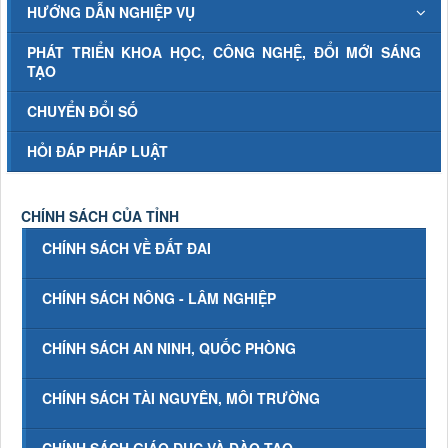
HƯỚNG DẪN NGHIỆP VỤ
PHÁT TRIỂN KHOA HỌC, CÔNG NGHỆ, ĐỔI MỚI SÁNG
TẠO
CHUYỂN ĐỔI SỐ
HỎI ĐÁP PHÁP LUẬT
CHÍNH SÁCH CỦA TỈNH
CHÍNH SÁCH VỀ ĐẤT ĐAI
CHÍNH SÁCH NÔNG - LÂM NGHIỆP
CHÍNH SÁCH AN NINH, QUỐC PHÒNG
CHÍNH SÁCH TÀI NGUYÊN, MÔI TRƯỜNG