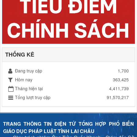
THỐNG KÊ
Đang truy cập
1,700
Hôm nay
363,425
Tháng hiện tại
4,411,739
Tổng lượt truy cập
91,570,217
TRANG THÔNG TIN ĐIỆN TỬ TỔNG HỢP PHỔ BIẾN
GIÁO DỤC PHÁP LUẬT TỈNH LAI CHÂU