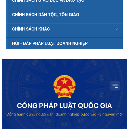
CHÍNH SÁCH GIÁO DỤC VÀ ĐÀO TẠO
CHÍNH SÁCH DÂN TỘC, TÔN GIÁO
CHÍNH SÁCH KHÁC
HỎI - ĐÁP PHÁP LUẬT DOANH NGHIỆP