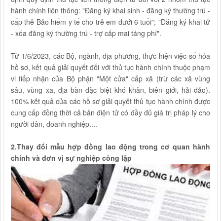
hành chính liên thông: "Đăng ký khai sinh - đăng ký thường trú -
cấp thẻ Bảo hiểm y tế cho trẻ em dưới 6 tuổi"; "Đăng ký khai tử
- xóa đăng ký thường trú - trợ cấp mai táng phí".
Từ 1/6/2023, các Bộ, ngành, địa phương, thực hiện việc số hóa
hồ sơ, kết quả giải quyết đối với thủ tục hành chính thuộc phạm
vi tiếp nhận của Bộ phận "Một cửa" cấp xã (trừ các xã vùng
sâu, vùng xa, địa bàn đặc biệt khó khăn, biên giới, hải đảo).
100% kết quả của các hồ sơ giải quyết thủ tục hành chính được
cung cấp đồng thời cả bản điện tử có đầy đủ giá trị pháp lý cho
người dân, doanh nghiệp....
2.Thay đổi mẫu hợp đồng lao động trong cơ quan hành
chính và đơn vị sự nghiệp công lập