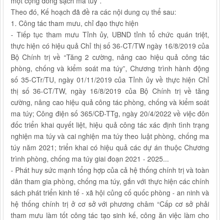
một cộng đồng sạch ma túy”.
Theo đó, Kế hoạch đã đề ra các nội dung cụ thể sau:
1. Công tác tham mưu, chỉ đạo thực hiện
- Tiếp tục tham mưu Tỉnh ủy, UBND tỉnh tổ chức quán triệt,
thực hiện có hiệu quả Chỉ thị số 36-CT/TW ngày 16/8/2019 của
Bộ Chính trị về “Tăng 2 cường, nâng cao hiệu quả công tác
phòng, chống và kiểm soát ma túy”, Chương trình hành động
số 35-CTr/TU, ngày 01/11/2019 của Tỉnh ủy về thực hiện Chỉ
thị số 36-CT/TW, ngày 16/8/2019 của Bộ Chính trị về tăng
cường, nâng cao hiệu quả công tác phòng, chống và kiểm soát
ma túy; Công điện số 365/CĐ-TTg, ngày 20/4/2022 về việc đôn
đốc triển khai quyết liệt, hiệu quả công tác xác định tình trạng
nghiện ma túy và cai nghiện ma túy theo luật phòng, chống ma
túy năm 2021; triển khai có hiệu quả các dự án thuộc Chương
trình phòng, chống ma túy giai đoạn 2021 - 2025...
- Phát huy sức mạnh tổng hợp của cả hệ thống chính trị và toàn
dân tham gia phòng, chống ma túy, gắn với thực hiện các chính
sách phát triển kinh tế - xã hội củng cố quốc phòng - an ninh và
hệ thống chính trị ở cơ sở với phương châm “Cấp cơ sở phải
tham mưu làm tốt công tác tạo sinh kế, công ăn việc làm cho