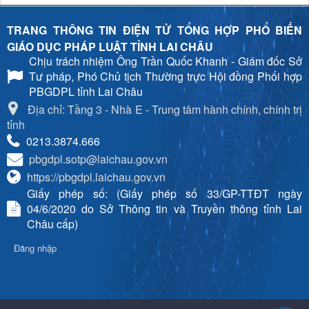
TRANG THÔNG TIN ĐIỆN TỬ TỔNG HỢP PHỔ BIẾN
GIÁO DỤC PHÁP LUẬT TỈNH LAI CHÂU
Chịu trách nhiệm
Ông Trần Quốc Khanh - Giám đốc Sở
Tư pháp, Phó Chủ tịch Thường trực Hội đồng Phối hợp
PBGDPL tỉnh Lai Châu
Địa chỉ: Tầng 3 - Nhà E - Trung tâm hành chính, chính trị
tỉnh
0213.3874.666
pbgdpl.sotp@laichau.gov.vn
https://pbgdpl.laichau.gov.vn
Giấy phép số: (Giấy phép số 33/GP-TTĐT ngày
04/6/2020 do Sở Thông tin và Truyền thông tỉnh Lai
Châu cấp)
Đăng nhập