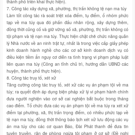
thành phố triển khai thực hiện).
7. Công tác xây dựng xã, phường, thị trấn không tệ nạn ma túy
Làm tốt công tác rà soát triệt xóa điểm, tụ điểm, ổ nhóm phức
tạp về ma túy qua đó phấn đấu nhân rộng, xây dựng thêm,
đồng thời củng cố và giữ vững số xã, phường, thị trấn không có
tội phạm và tệ nạn ma túy. Thực hiện chặt chẽ chức năng quản
lý Nhà nước về an ninh trật tự, nhất là trong việc cấp giấy phép
kinh doanh hành nghề cho các cơ sở kinh doanh dịch vụ có
điều kiện tiềm ẩn nguy cơ diễn ra tình trạng vi phạm pháp luật
liên quan ma túy (Công an tỉnh chủ trì, hướng dẫn UBND các
huyện, thành phố thực hiện).
8. Công tác truy tố, xét xử
Tăng cường công tác truy tố, xét xử các vụ án phạm tội về ma
túy; ra quyết định áp dụng biện pháp xử lý vi phạm hành chính
đưa người nghiện vào cơ sở cai nghiện bắt buộc trong tháng
cao điểm. Tổ chức đưa các vụ án phạm tội về ma túy ra xét xử
điểm tại phường, xã, thị trấn trọng điểm, có nhiều phức tạp về
tệ nạn ma túy, đồng thời thông báo lịch xét xử lưu động các vụ
án ma túy cho các cơ quan Báo, Đài Phát thanh để đưa tin
tuyên truyền, răn đe phòng ngừa tội phạm ở cơ sở (Đề nghị