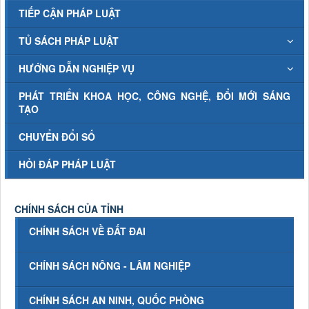
TIẾP CẬN PHÁP LUẬT
TỦ SÁCH PHÁP LUẬT
HƯỚNG DẪN NGHIỆP VỤ
PHÁT TRIỂN KHOA HỌC, CÔNG NGHỆ, ĐỔI MỚI SÁNG
TẠO
CHUYỂN ĐỔI SỐ
HỎI ĐÁP PHÁP LUẬT
CHÍNH SÁCH CỦA TỈNH
CHÍNH SÁCH VỀ ĐẤT ĐAI
CHÍNH SÁCH NÔNG - LÂM NGHIỆP
CHÍNH SÁCH AN NINH, QUỐC PHÒNG