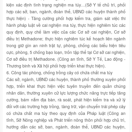
kiện xác định tình trạng nghiện ma túy…(Sở Y tế chủ trì, phối
hợp các sở, ban, ngành, đoàn thể, UBND các huyện thành phố
thực hiện) - Tăng cường phối hợp kiểm tra, giám sát việc thi
hành pháp luật về cai nghiện ma túy, thực hiện nghiêm túc các
quy định, quy chế làm việc của các Cơ sở cai nghiện, Cơ sở
điều trị Methadone; thực hiện nghiêm túc kế hoạch liên ngành
trong giữ gìn an ninh trật tự, phòng, chống các biểu hiện tiêu
cực, phòng, 5 chống bạo loạn, trốn tập thể tại Cơ sở cai nghiện,
Cơ sở điều trị Methadone. (Công an tỉnh, Sở Y Tế, Lao động -
Thương binh và Xã hội phối hợp triển khai thực hiện).
6. Công tác phòng, chống trồng cây có chứa chất ma túy
Các sở, ngành, UBND các huyện, thành phố thường xuyên phối
hợp, triển khai thực hiện việc tuyên truyền đến quần chúng
nhân dân, thường xuyên cử lực lượng chức năng trực tiếp tăng
cường, bám nắm địa bàn, rà soát, phát hiện kiểm tra và xử lý
đối với các trường hợp trồng, tàng trữ, vận chuyển trái phép cây
có chứa chất ma túy theo quy định của Pháp luật (Công an
tỉnh, Sở Nông nghiệp và Phát triển nông thôn phối hợp chủ trì,
hướng dẫn các sở, ban, ngành, đoàn thể, UBND các huyện,