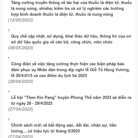
Tăng cường truyền thông về tác hại của thuốc lá điện tử, thuốc
lá nung nóng, shisha; kiểm tra và xử lý nghiêm các trường
hợp kinh doanh thuốc lá điện tử, thuốc lá nung nóng
(12/05/2023)
Quy chế cập nhật, sử dụng, khai thác dữ liệu, thông tin của cơ
sở dữ liệu quốc gia về cán bộ, công chức, viên chức
(09/05/2023)
Công điện về việc tăng cường thực hiện các biện pháp bảo
đảm phục vụ Nhân dân trong dịp nghỉ lễ Giỗ Tổ Hùng Vương,
lễ 30/4-01/5 và cao điểm du lịch hè 2023
(28/04/2023)
Lễ hội "Then Kin Pang" huyện Phong Thổ năm 2023 sẽ diễn ra
từ ngày 28 - 29/4/2023
(27/04/2023)
Chính sách mới về bất động sản, đất đai, nhân sự, tiền
lương... có hiệu lực từ tháng 5/2023
(27/04/2023)