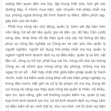
tượng liên quan đến ma túy; tập trung triệt xóa, bóc gỡ các
đường dây, ổ nhóm mua bán, vận chuyển trái phép chất ma
túy, phòng ngừa không để hình thành tụ điểm, điểm phức tạp,
gây bức xúc dư luận.
- Phát huy công tác chủ động, quản lý, bám sát địa bàn trên
nền tảng Cơ sở dữ liệu quốc gia về dân cư, dữ liệu Căn cước
công dân, khai thác tối đa hiệu quả của các hệ thống dữ liệu
phục vụ công tác nghiệp vụ Công an và các yêu cầu quản lý
người nghiện, người sử dụng trái phép chất ma túy, quản lý
ngành nghề kinh doanh dịch vụ có điều kiện, quản lý vũ khí, vật
liệu nổ, công cụ hỗ trợ; phát huy vai trò, nòng cốt của lực lượng
Công an xã chính quy trong công tác phòng, chống ma túy
ngay từ cơ sở. - Kết hợp chặt chẽ giữa biện pháp quản lý hành
chính, tuần tra kiểm soát công khai với các biện pháp nghiệp vụ
trong đấu tranh, bắt giữ và xử lý tội phạm về ma túy, trong đó
coi trọng và nâng cao hiệu quả công tác quản lý nhân, hộ khẩu,
tạm trú, tạm vắng, gắn với thường xuyên kiểm tra, quản lý các
loại hình kinh doanh lưu trú, cơ sở kinh doanh dịch vụ nhạy cảm
có điều kiện về an ninh trật tự, khu vui chơi, nơi tổ chức sự kiện