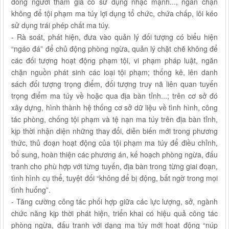
đông người tham gia có sử dụng nhạc mạnh..., ngăn chặn
không để tội phạm ma túy lợi dụng tổ chức, chứa chấp, lôi kéo
sử dụng trái phép chất ma túy.
- Rà soát, phát hiện, đưa vào quản lý đối tượng có biểu hiện
“ngáo đá” để chủ động phòng ngừa, quản lý chặt chẽ không để
các đối tượng hoạt động phạm tội, vi phạm pháp luật, ngăn
chặn nguồn phát sinh các loại tội phạm; thống kê, lên danh
sách đối tượng trọng điểm, đối tượng truy nã liên quan tuyến
trọng điểm ma túy về hoặc qua địa bàn tỉnh...; trên cơ sở đó
xây dựng, hình thành hệ thống cơ sở dữ liệu về tình hình, công
tác phòng, chống tội phạm và tệ nạn ma túy trên địa bàn tỉnh,
kịp thời nhận diện những thay đổi, diễn biến mới trong phương
thức, thủ đoạn hoạt động của tội phạm ma túy để điều chỉnh,
bổ sung, hoàn thiện các phương án, kế hoạch phòng ngừa, đấu
tranh cho phù hợp với từng tuyến, địa bàn trong từng giai đoạn,
tình hình cụ thể, tuyệt đối “không để bị động, bất ngờ trong mọi
tình huống”.
- Tăng cường công tác phối hợp giữa các lực lượng, sở, ngành
chức năng kịp thời phát hiện, triển khai có hiệu quả công tác
phòng ngừa, đấu tranh với dạng ma túy mới hoạt động “núp