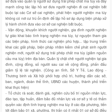
sơ đưa vào quản lý người sử dụng trái phép chất ma túy và đẩy
mạnh công tác lập hồ sơ đưa người nghiện đi cai nghiện bắt
buộc tại các Cơ sở cai nghiện, phát hiện người nghiện ma túy
không có nơi cư trú ổn định để lập hồ sơ áp dụng biện pháp xử
lý hành chính đưa vào cơ sở cai nghiện bắt buộc.
- Vận động, khuyến khích người nghiện, gia đình người nghiện
tự giác khai báo tình trạng nghiện ma túy, tự nguyện tham gia
các biện pháp, hình thức cai nghiện phù hợp... tập trung triển
khai các giải pháp, biện pháp nhằm kiềm chế phát sinh người
nghiện mới, người sử dụng trái phép chất ma túy (giảm nguồn
cầu ma túy) trên địa bàn. Quản lý chặt chẽ người nghiện tại gia
đình, cộng đồng, số người sau cai về cộng đồng, phấn đấu
giảm tỷ lệ tái nghiện. (Công an tỉnh, Sở Y Tế, Lao động -
Thương binh và Xã hội phối hợp chủ trì, hướng dẫn các sở,
ban, ngành, đoàn thể tỉnh, UBND các huyện, thành phố triển
khai thực hiện)
- Tổ chức rà soát, đánh giá, nghiên cứu bố trí nguồn nhân lực,
đào tạo, tập huấn, đảm bảo đủ nhân lực và cơ sở y tế có thẩm
quyền xác định tình trạng nghiện ma túy ở các địa phương, tiến
tới đảm bảo 01 xã, phường, thị trấn có ít nhất 01 cơ sở đủ điều