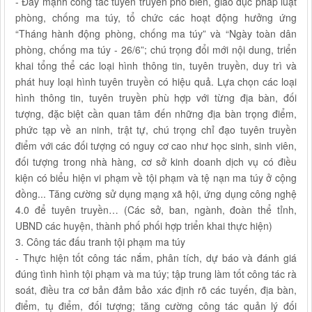
- Đẩy mạnh công tác tuyên truyền phổ biến, giáo dục pháp luật
phòng, chống ma túy, tổ chức các hoạt động hưởng ứng
“Tháng hành động phòng, chống ma túy” và “Ngày toàn dân
phòng, chống ma túy - 26/6”; chú trọng đổi mới nội dung, triển
khai tổng thể các loại hình thông tin, tuyên truyền, duy trì và
phát huy loại hình tuyên truyền có hiệu quả. Lựa chọn các loại
hình thông tin, tuyên truyền phù hợp với từng địa bàn, đối
tượng, đặc biệt cần quan tâm đến những địa bàn trọng điểm,
phức tạp về an ninh, trật tự, chú trọng chỉ đạo tuyên truyền
điểm với các đối tượng có nguy cơ cao như học sinh, sinh viên,
đối tượng trong nhà hàng, cơ sở kinh doanh dịch vụ có điều
kiện có biểu hiện vi phạm về tội phạm và tệ nạn ma túy ở cộng
đồng... Tăng cường sử dụng mạng xã hội, ứng dụng công nghệ
4.0 để tuyên truyền… (Các sở, ban, ngành, đoàn thể tỉnh,
UBND các huyện, thành phố phối hợp triển khai thực hiện)
3. Công tác đấu tranh tội phạm ma túy
- Thực hiện tốt công tác nắm, phân tích, dự báo và đánh giá
đúng tình hình tội phạm và ma túy; tập trung làm tốt công tác rà
soát, điều tra cơ bản đảm bảo xác định rõ các tuyến, địa bàn,
điểm, tụ điểm, đối tượng; tăng cường công tác quản lý đối