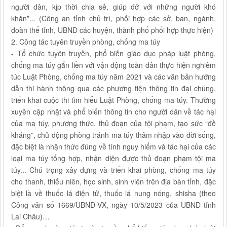
người dân, kịp thời chia sẻ, giúp đỡ với những người khó
khăn”... (Công an tỉnh chủ trì, phối hợp các sở, ban, ngành,
đoàn thể tỉnh, UBND các huyện, thành phố phối hợp thực hiện)
2. Công tác tuyên truyền phòng, chống ma túy
- Tổ chức tuyên truyền, phổ biến giáo dục pháp luật phòng,
chống ma túy gắn liền với vận động toàn dân thực hiện nghiêm
túc Luật Phòng, chống ma túy năm 2021 và các văn bản hướng
dẫn thi hành thông qua các phương tiện thông tin đại chúng,
triển khai cuộc thi tìm hiểu Luật Phòng, chống ma túy. Thường
xuyên cập nhật và phổ biến thông tin cho người dân về tác hại
của ma túy, phương thức, thủ đoạn của tội phạm, tạo sức “đề
kháng”, chủ động phòng tránh ma túy thâm nhập vào đời sống,
đặc biệt là nhận thức đúng về tính nguy hiểm và tác hại của các
loại ma túy tổng hợp, nhận diện được thủ đoạn phạm tội ma
túy... Chú trọng xây dựng và triển khai phòng, chống ma túy
cho thanh, thiếu niên, học sinh, sinh viên trên địa bàn tỉnh, đặc
biệt là về thuốc lá điện tử, thuốc lá nung nóng, shisha (theo
Công văn số 1669/UBND-VX, ngày 10/5/2023 của UBND tỉnh
Lai Châu)…