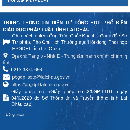
HỎI ĐÁP PHÁP LUẬT
TRANG THÔNG TIN ĐIỆN TỬ TỔNG HỢP PHỔ BIẾN
GIÁO DỤC PHÁP LUẬT TỈNH LAI CHÂU
Chịu trách nhiệm
Ông Trần Quốc Khanh - Giám đốc Sở
Tư pháp, Phó Chủ tịch Thường trực Hội đồng Phối hợp
PBGDPL tỉnh Lai Châu
Địa chỉ: Tầng 3 - Nhà E - Trung tâm hành chính, chính trị
tỉnh
0213.3874.666
pbgdpl.sotp@laichau.gov.vn
https://pbgdpl.laichau.gov.vn
Giấy phép số: (Giấy phép số 33/GP-TTĐT ngày
04/6/2020 do Sở Thông tin và Truyền thông tỉnh Lai
Châu cấp)
Đăng nhập