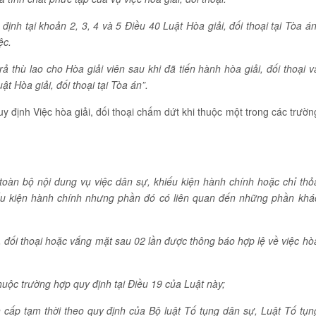
 định tại khoản 2, 3, 4 và 5 Điều 40 Luật Hòa giải, đối thoại tại Tòa án
ệc.
 trả thù lao cho Hòa giải viên sau khi đã tiến hành h
òa
giải, đ
ố
i thoại v
uật Hòa giải, đối thoại tại Tòa án
”
.
uy định Việc hòa giải, đối thoại chấm dứt khi thuộc một trong các trườn
toàn bộ nội dung vụ việc dân sự, khiếu kiện hành chính hoặc chỉ thỏ
iếu kiện hành chính nhưng phần đó có liên quan đến những phần khá
, đối thoại hoặc vắng mặt sau 02 lần được thông báo hợp lệ về việc hò
 thuộc trường hợp quy định tại Điều 19 của Luật này;
cấp tạm thời theo quy định của Bộ luật Tố tụng dân sự, Luật Tố tụn