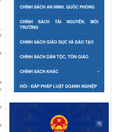
CHÍNH SÁCH AN NINH, QUỐC PHÒNG
CHÍNH SÁCH TÀI NGUYÊN, MÔI
TRƯỜNG
,
i
CHÍNH SÁCH GIÁO DỤC VÀ ĐÀO TẠO
a
CHÍNH SÁCH DÂN TỘC, TÔN GIÁO
CHÍNH SÁCH KHÁC
i
HỎI - ĐÁP PHÁP LUẬT DOANH NGHIỆP
ụ
i
ị