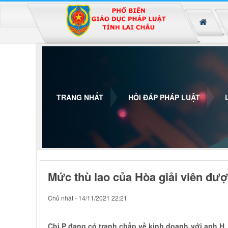
Đã kết nối EMC
TRANG NHẤT
HỎI ĐÁP PHÁP LUẬT
Mức thù lao của Hòa giải viên đượ
Chủ nhật - 14/11/2021 22:21
Chị P đang có tranh chấp về kinh doanh với anh H. 