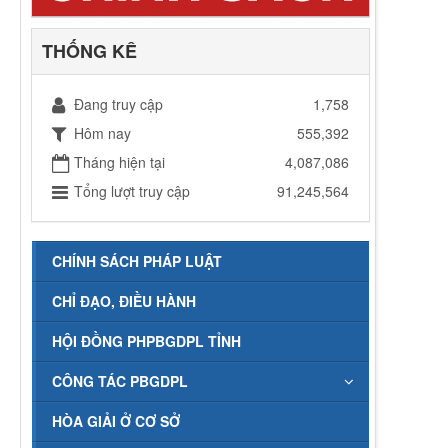
THỐNG KÊ
Đang truy cập
1,758
Hôm nay
555,392
Tháng hiện tại
4,087,086
Tổng lượt truy cập
91,245,564
CHÍNH SÁCH PHÁP LUẬT
CHỈ ĐẠO, ĐIỀU HÀNH
HỘI ĐỒNG PHPBGDPL TỈNH
CÔNG TÁC PBGDPL
HÒA GIẢI Ở CƠ SỞ