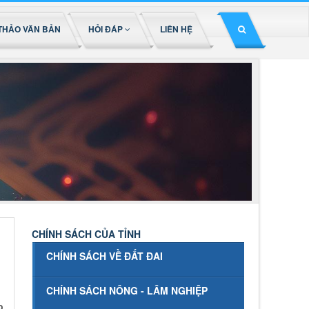
THẢO VĂN BẢN
HỎI ĐÁP
LIÊN HỆ
CHÍNH SÁCH CỦA TỈNH
CHÍNH SÁCH VỀ ĐẤT ĐAI
CHÍNH SÁCH NÔNG - LÂM NGHIỆP
o