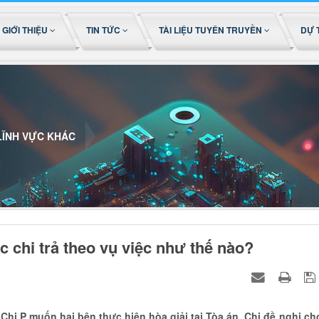
GIỚI THIỆU
TIN TỨC
TÀI LIỆU TUYÊN TRUYỀN
DỰ 
LĨNH VỰC KHÁC
c chi trả theo vụ việc như thế nào?
Chị P muốn hai bên thực hiện hòa giải tại Tòa án. Chị đề nghị ch