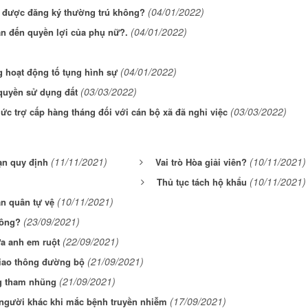
(04/01/2022)
ó được đăng ký thường trú không?
(04/01/2022)
uan đến quyền lợi của phụ nữ?.
(04/01/2022)
 hoạt động tố tụng hình sự
(03/03/2022)
 quyền sử dụng đất
(03/03/2022)
ức trợ cấp hàng tháng đối với cán bộ xã đã nghỉ việc
(11/11/2021)
(10/11/2021)
ạn quy định
Vai trò Hòa giải viên?
(10/11/2021)
Thủ tục tách hộ khẩu
(10/11/2021)
ân quân tự vệ
(23/09/2021)
hông?
(22/09/2021)
ữa anh em ruột
(21/09/2021)
giao thông đường bộ
(21/09/2021)
ng tham nhũng
(17/09/2021)
 người khác khi mắc bệnh truyền nhiễm