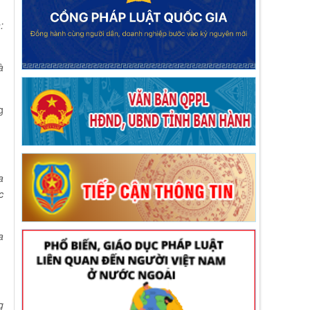
:
à
g
a
c
a
g