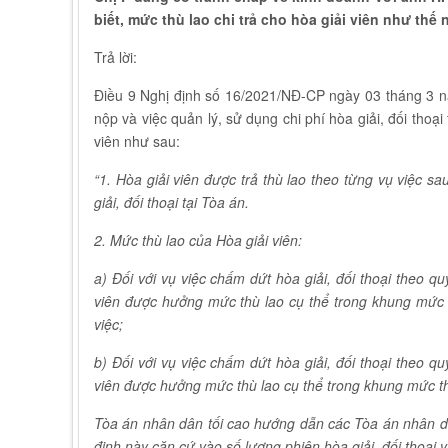
biết, mức thù lao chi trả cho hòa giải viên như thế
Trả lời:
Điều 9 Nghị định số 16/2021/NĐ-CP ngày 03 tháng 3 năm
nộp và việc quản lý, sử dụng chi phí hòa giải, đối thoại 
viên như sau:
“
1. Hòa giải viên được
tr
ả thù lao theo từng vụ việc sau
giải, đ
ố
i thoại tại Tòa án.
2. Mức thù lao của Hòa giải viên:
a) Đ
ố
i với vụ việc chấm dứt hòa giải, đối thoại theo qu
viên được hưởng mức thù lao cụ thể trong khung mức t
việc;
b) Đ
ố
i với vụ việc ch
ấ
m dứt hòa giải, đ
ố
i thoại theo qu
viên được hưởng mức thù lao cụ thể trong khung mức th
Tòa án nhân dân tối cao hướng dẫn các Tòa án nhân dân
định
này căn cứ vào số lượng
phiên hòa giải, đ
ố
i thoại