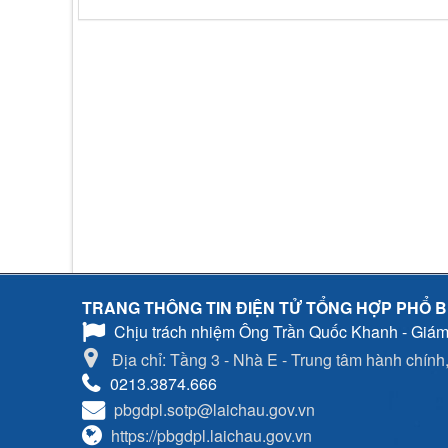
TRANG THÔNG TIN ĐIỆN TỬ TỔNG HỢP PHỔ B
Chịu trách nhiệm
Ông Trần Quốc Khanh - Giám
Địa chỉ: Tầng 3 - Nhà E - Trung tâm hành chính, 
0213.3874.666
pbgdpl.sotp@laichau.gov.vn
https://pbgdpl.laichau.gov.vn