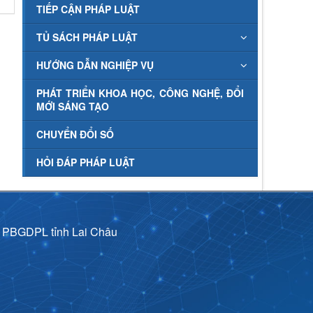
TIẾP CẬN PHÁP LUẬT
TỦ SÁCH PHÁP LUẬT
HƯỚNG DẪN NGHIỆP VỤ
PHÁT TRIỂN KHOA HỌC, CÔNG NGHỆ, ĐỔI
MỚI SÁNG TẠO
CHUYỂN ĐỔI SỐ
HỎI ĐÁP PHÁP LUẬT
p PBGDPL tỉnh Lai Châu