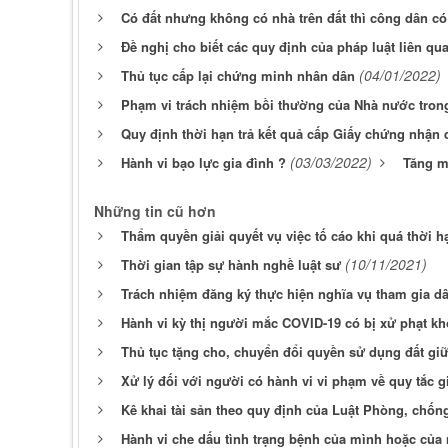
Có đất nhưng không có nhà trên đất thì công dân c
Đề nghị cho biết các quy định của pháp luật liên q
(04/01/2022)
Thủ tục cấp lại chứng minh nhân dân
Phạm vi trách nhiệm bồi thường của Nhà nước trong
Quy định thời hạn trả kết quả cấp Giấy chứng nhận
(03/03/2022)
Hành vi bạo lực gia đình ?
Tăng m
Những tin cũ hơn
Thẩm quyền giải quyết vụ việc tố cáo khi quá thời h
(10/11/2021)
Thời gian tập sự hành nghề luật sư
Trách nhiệm đăng ký thực hiện nghĩa vụ tham gia d
Hành vi kỳ thị người mắc COVID-19 có bị xử phạt k
Thủ tục tặng cho, chuyển đổi quyền sử dụng đất gi
Xử lý đối với người có hành vi vi phạm về quy tắc 
Kê khai tài sản theo quy định của Luật Phòng, chố
Hành vi che dấu tình trạng bệnh của mình hoặc của