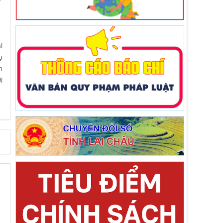
i
ụ
n
i