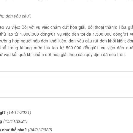
iện; đơn yêu cầu
”
.
o vụ việc: Đối với vụ việc chấm dứt hòa giải, đối thoại thành: Hòa giả
hù lao từ 1.000.000 đồng/01 vụ việc đến tối đa 1.500.000 đồng/01 v
g trường hợp người nộp đơn khởi kiện, đơn yêu cầu rút đơn khởi kiện; đơ
thể trong khung mức thù lao từ 500.000 đồng/01 vụ việc đến dướ
cứ vào kết quả khi chấm dứt hòa giải theo các quy định đã nêu trên.
(14/11/2021)
gì?
(15/11/2021)
ng
(04/01/2022)
n như thế nào?