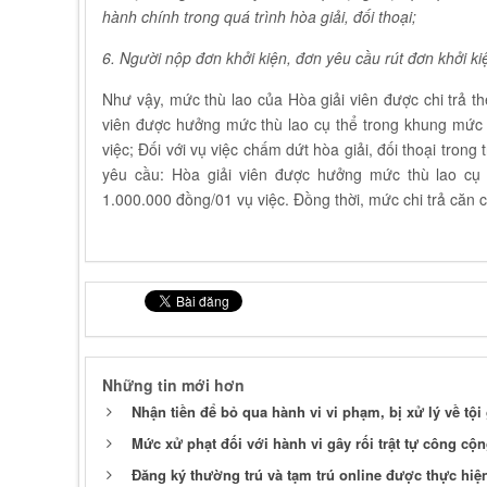
hành chính trong quá trình hòa giải, đối thoại;
6. Người nộp đơn khởi kiện, đơn yêu cầu rút đơn khởi k
Như vậy, mức thù lao của Hòa giải viên được chi trả the
viên được hưởng mức thù lao cụ thể trong khung mức t
việc; Đối với vụ việc chấm dứt hòa giải, đối thoại tron
yêu cầu: Hòa giải viên được hưởng mức thù lao cụ 
1.000.000 đồng/01 vụ việc. Đồng thời, mức chi trả căn 
Những tin mới hơn
Nhận tiền để bỏ qua hành vi vi phạm, bị xử lý về tội 
Mức xử phạt đối với hành vi gây rối trật tự công cộ
Đăng ký thường trú và tạm trú online được thực hiệ