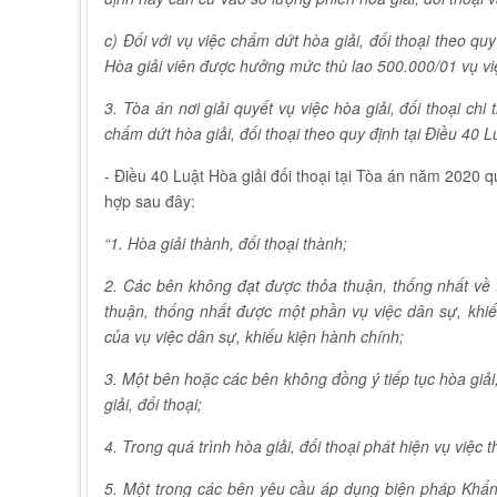
c) Đ
ố
i với vụ việc chấm dứt hòa giải, đ
ố
i thoại theo quy
Hòa giải viên được hư
ở
ng mức thù lao 500.000/01 vụ vi
3. Tòa án nơi giải quyết vụ việc hòa giải, đ
ố
i thoại chi
chấm dứt hòa giải, đ
ố
i thoại theo quy định tại Điều 40 L
- Điều 40 Luật Hòa giải đối thoại tại Tòa án năm 2020 q
hợp sau đây:
“
1. Hòa giải thành, đối thoại thành;
2. Các bên không đạt được thỏa thuận, thống nhất về 
thuận, thống nhất được một phần vụ việc dân sự, kh
của vụ việc dân sự, khiếu kiện hành chính;
3. Một bên hoặc các bên không đồng ý tiếp tục hòa giải
giải, đối thoại;
4. Trong quá trình hòa giải, đối thoại phát hiện vụ việc
5. Một trong các bên yêu cầu áp dụng biện pháp Khẩn 